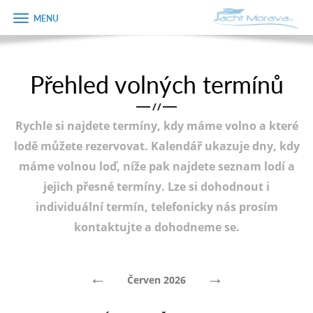
Zobrazit
Objednávka
menu
dárkového
poukazu
Přehled volných termínů
Úvodní strana
Jméno
/
/
Pronájem a ceník
Rychle si najdete termíny, kdy máme volno a které
Plán plavby
Telefon
lodě můžete rezervovat. Kalendář ukazuje dny, kdy
máme volnou loď, níže pak najdete seznam lodí a
Tipy na výlet
jejich přesné termíny. Lze si dohodnout i
E-mail
Fotogalerie
individuální termín, telefonicky nás prosím
kontaktujte a dohodneme se.
Kontakt
Varianta
PRODEJ LODÍ
←
→
Červen 2026
Poznámka