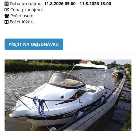
e-
Doba pronájmu:
11.8.2026 09:00 - 11.8.2026 18:00
mailem.
Cena pronájmu:
Počet osob:
objednat
Počet lůžek:
poukaz
PŘEJÍT NA OBJEDNÁVKU