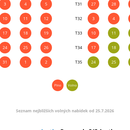
3
4
5
T31
27
28
10
11
12
T32
3
4
17
18
19
T33
10
11
24
25
26
T34
17
18
31
1
2
T35
24
25
Plno
Volno
Seznam nejbližších volných nabídek od 25.7.2026