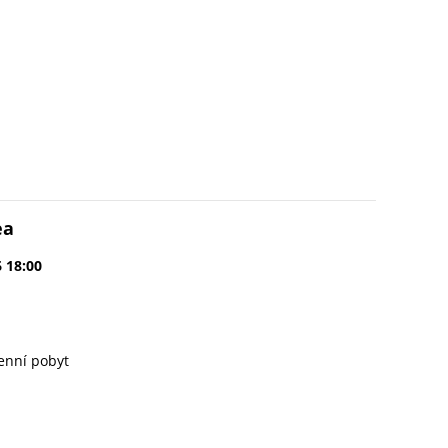
ea
6 18:00
enní pobyt