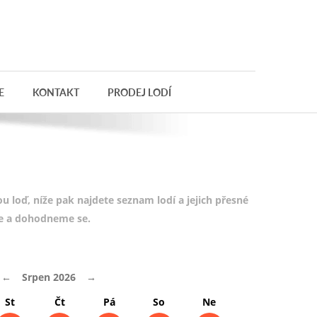
E
KONTAKT
PRODEJ LODÍ
 loď, níže pak najdete seznam lodí a jejich přesné
te a dohodneme se.
←
Srpen 2026
→
St
Čt
Pá
So
Ne