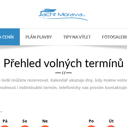
 CENÍK
PLÁN PLAVBY
TIPY NA VÝLET
FOTOGALERI
Přehled volných termínů
/
/
 lodě můžete rezervovat. Kalendář ukazuje dny, kdy máme volnou
ohodnout i individuální termín, telefonicky nás prosím kontaktuj
→
Pá
So
Ne
Po
Út