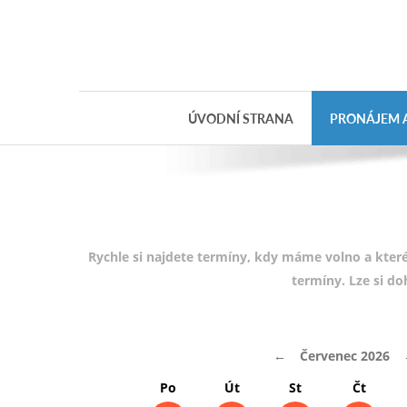
Objednávka
dárkového
poukazu
ÚVODNÍ STRANA
PRONÁJEM A
Jméno
Telefon
E-mail
Rychle si najdete termíny, kdy máme volno a které
termíny. Lze si d
Varianta
←
Červenec 2026
Poznámka
Po
Út
St
Čt