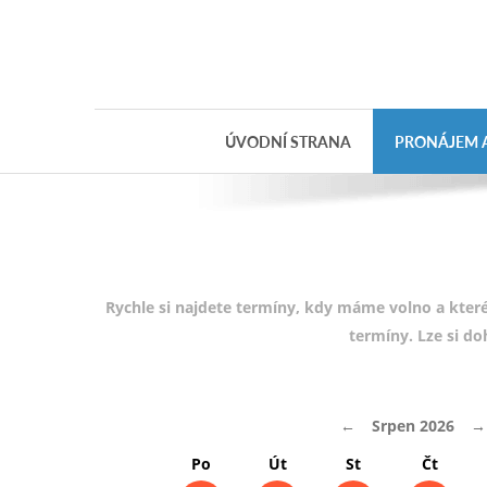
Objednávka
dárkového
poukazu
ÚVODNÍ STRANA
PRONÁJEM A
Jméno
Telefon
E-mail
Rychle si najdete termíny, kdy máme volno a které
termíny. Lze si d
Varianta
←
Srpen 2026
→
Poznámka
Po
Út
St
Čt