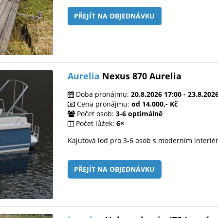
PŘEJÍT NA OBJEDNÁVKU
Aurelia
Nexus 870 Aurelia
Doba pronájmu:
20.8.2026 17:00 - 23.8.202
Cena pronájmu:
od 14.000,- Kč
Počet osob:
3-6 optimálně
Počet lůžek:
6×
Kajutová loď pro 3-6 osob s moderním interi
PŘEJÍT NA OBJEDNÁVKU