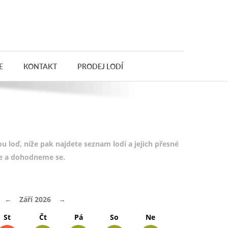
E
KONTAKT
PRODEJ LODÍ
 loď, níže pak najdete seznam lodí a jejich přesné
te a dohodneme se.
←
Září 2026
→
St
Čt
Pá
So
Ne