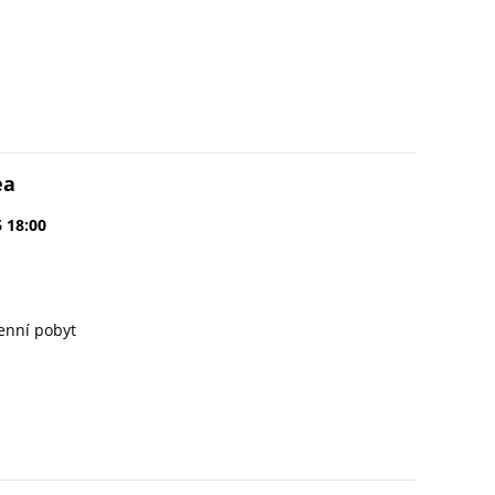
ea
6 18:00
enní pobyt