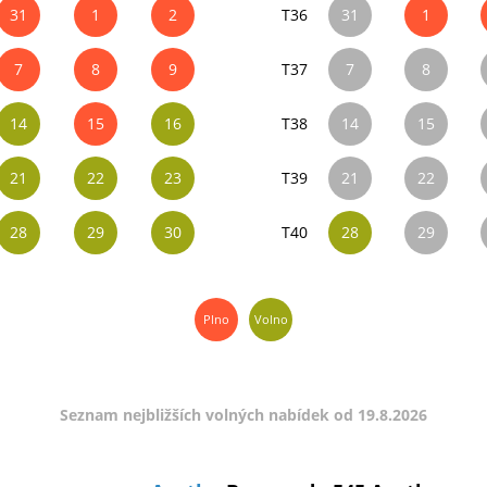
31
1
2
T36
31
1
7
8
9
T37
7
8
14
15
16
T38
14
15
21
22
23
T39
21
22
28
29
30
T40
28
29
Plno
Volno
Seznam nejbližších volných nabídek od 19.8.2026