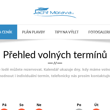
 CENÍK
PLÁN PLAVBY
TIPY NA VÝLET
FOTOGALERI
Přehled volných termínů
/
/
 lodě můžete rezervovat. Kalendář ukazuje dny, kdy máme volnou
ohodnout i individuální termín, telefonicky nás prosím kontaktuj
Pá
So
Ne
Po
Út