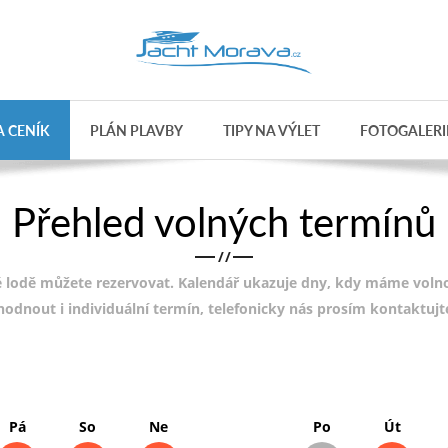
 CENÍK
PLÁN PLAVBY
TIPY NA VÝLET
FOTOGALERI
Přehled volných termínů
/
/
 lodě můžete rezervovat. Kalendář ukazuje dny, kdy máme volnou
ohodnout i individuální termín, telefonicky nás prosím kontaktuj
Pá
So
Ne
Po
Út