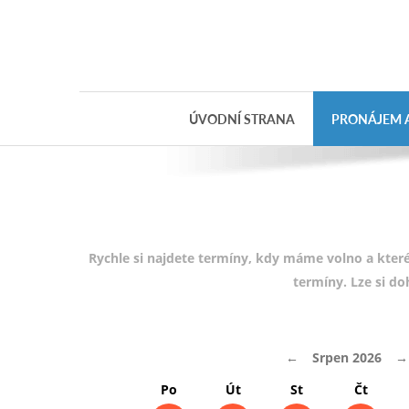
Objednávka
dárkového
poukazu
ÚVODNÍ STRANA
PRONÁJEM A
Jméno
Telefon
E-mail
Rychle si najdete termíny, kdy máme volno a které
termíny. Lze si d
Varianta
←
Srpen 2026
→
Poznámka
Po
Út
St
Čt