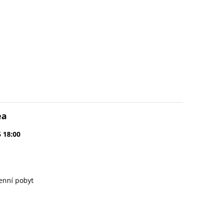
ea
6 18:00
enní pobyt