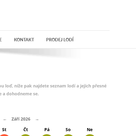
E
KONTAKT
PRODEJ LODÍ
 loď, níže pak najdete seznam lodí a jejich přesné
te a dohodneme se.
←
Září 2026
→
St
Čt
Pá
So
Ne