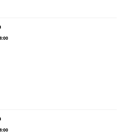
a
8:00
a
8:00