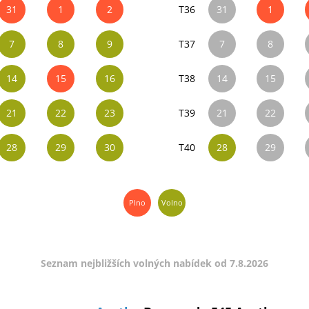
31
1
2
T36
31
1
7
8
9
T37
7
8
14
15
16
T38
14
15
21
22
23
T39
21
22
28
29
30
T40
28
29
Plno
Volno
Seznam nejbližších volných nabídek od 7.8.2026