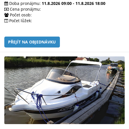
e-
Doba pronájmu:
11.8.2026 09:00 - 11.8.2026 18:00
mailem.
Cena pronájmu:
Počet osob:
objednat
Počet lůžek:
poukaz
PŘEJÍT NA OBJEDNÁVKU