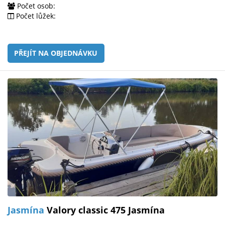
Počet osob:
Počet lůžek:
PŘEJÍT NA OBJEDNÁVKU
Jasmína
Valory classic 475 Jasmína