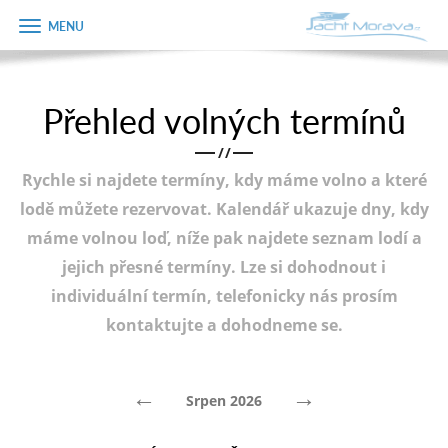
Zobrazit
Objednávka
menu
dárkového
poukazu
Přehled volných termínů
Úvodní strana
Jméno
/
/
Pronájem a ceník
Rychle si najdete termíny, kdy máme volno a které
Plán plavby
Telefon
lodě můžete rezervovat. Kalendář ukazuje dny, kdy
máme volnou loď, níže pak najdete seznam lodí a
Tipy na výlet
jejich přesné termíny. Lze si dohodnout i
E-mail
Fotogalerie
individuální termín, telefonicky nás prosím
kontaktujte a dohodneme se.
Kontakt
Varianta
PRODEJ LODÍ
←
→
Srpen 2026
Poznámka