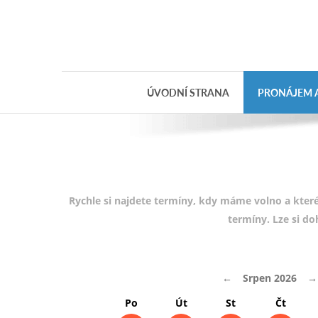
Objednávka
dárkového
poukazu
ÚVODNÍ STRANA
PRONÁJEM A
Jméno
Telefon
E-mail
Rychle si najdete termíny, kdy máme volno a které
termíny. Lze si d
Varianta
←
Srpen 2026
→
Poznámka
Po
Út
St
Čt