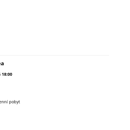
ea
6 18:00
enní pobyt