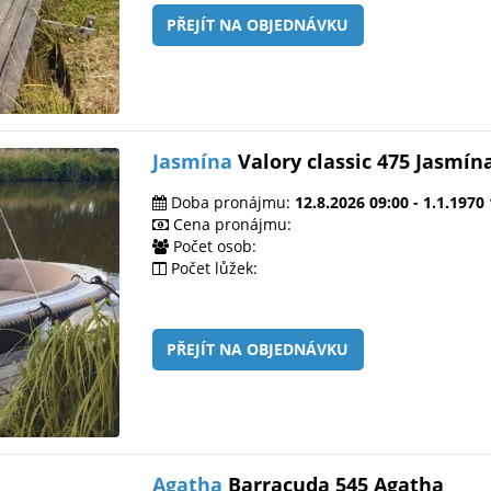
PŘEJÍT NA OBJEDNÁVKU
Jasmína
Valory classic 475 Jasmín
Doba pronájmu:
12.8.2026 09:00 - 1.1.1970
Cena pronájmu:
Počet osob:
Počet lůžek:
PŘEJÍT NA OBJEDNÁVKU
Agatha
Barracuda 545 Agatha