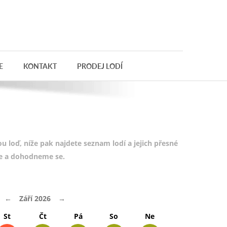
E
KONTAKT
PRODEJ LODÍ
 loď, níže pak najdete seznam lodí a jejich přesné
te a dohodneme se.
←
Září 2026
→
St
Čt
Pá
So
Ne