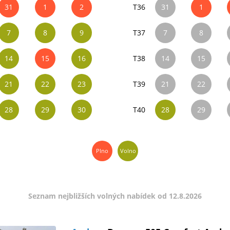
31
1
2
T36
31
1
7
8
9
T37
7
8
14
15
16
T38
14
15
21
22
23
T39
21
22
28
29
30
T40
28
29
Plno
Volno
Seznam nejbližších volných nabídek od 12.8.2026