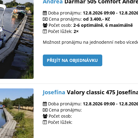
Andrea
Darmar 505 Comfort Andr
Doba pronájmu:
12.8.2026 09:00 - 12.8.202
Cena pronájmu:
od 3.400,- Kč
Počet osob:
2-6 optimálně, 6 maximálně
Počet lůžek:
2×
Možnost pronájmu na jednodenní nebo víced
PŘEJÍT NA OBJEDNÁVKU
Josefína
Valory classic 475 Josefín
Doba pronájmu:
12.8.2026 09:00 - 12.8.202
Cena pronájmu:
Počet osob:
Počet lůžek: