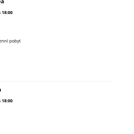
ea
6 18:00
enní pobyt
a
6 18:00