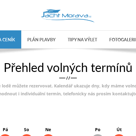
 CENÍK
PLÁN PLAVBY
TIPY NA VÝLET
FOTOGALERI
Přehled volných termínů
/
/
 lodě můžete rezervovat. Kalendář ukazuje dny, kdy máme volnou
ohodnout i individuální termín, telefonicky nás prosím kontaktuj
Pá
So
Ne
Po
Út