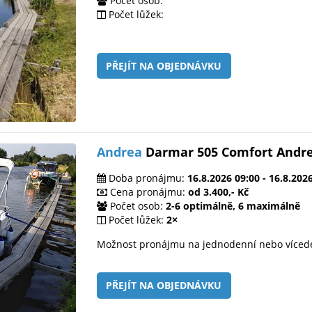
Počet osob:
Počet lůžek:
PŘEJÍT NA OBJEDNÁVKU
Andrea
Darmar 505 Comfort Andr
Doba pronájmu:
16.8.2026 09:00 - 16.8.202
Cena pronájmu:
od 3.400,- Kč
Počet osob:
2-6 optimálně, 6 maximálně
Počet lůžek:
2×
Možnost pronájmu na jednodenní nebo víced
PŘEJÍT NA OBJEDNÁVKU