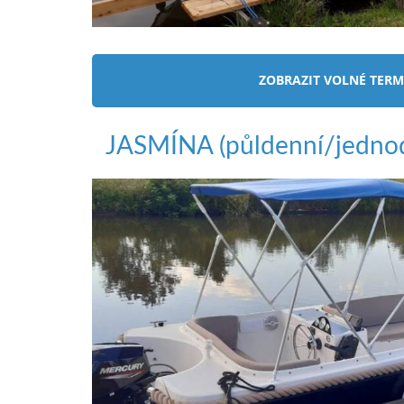
ZOBRAZIT VOLNÉ TERM
JASMÍNA
(půldenní/jedno