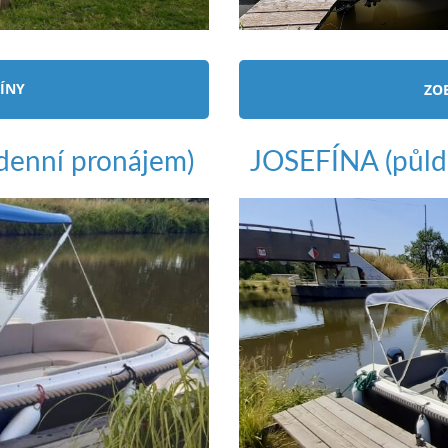
ÍNY
ZO
denní pronájem)
JOSEFÍNA
(půl