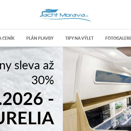
 CENÍK
PLÁN PLAVBY
TIPY NA VÝLET
FOTOGALERI
í pronájmy
lodí
 PRO 6
OSOB