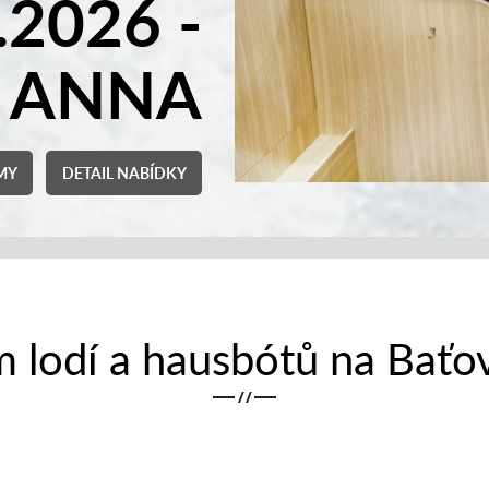
lavby. K řízení našich lodí
TŘEBUJETE ŽÁDNÝ PRŮKAZ!
M
DÁRKOVÝ POUKAZ
 lodí a hausbótů na Baťo
/
/
A