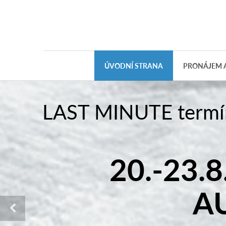
ÚVODNÍ STRANA
PRONÁJEM A
Půldenní a jednodenn
VALORY 475