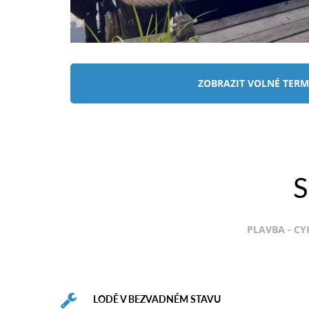
ZOBRAZIT VOLNÉ TERM
S
PLAVBA - CY
LODĚ V BEZVADNÉM STAVU
Naše půjčovna nabízí k pronájmu nové lodě
Nexus, Atlantic Marine, AM, Barracuda, Darma