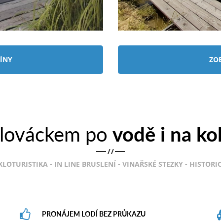
ÍNY
ZO
lováckem po
vodě i na ko
/
/
KLOTURISTIKA - IN LINE BRUSLENÍ - VINAŘSKÉ STEZKY - HISTOR
PRONÁJEM LODÍ BEZ PRŮKAZU
Lodě splňují podmínky pro pronájem
r
rekreačních motorových lodí na vodní cestě 0.