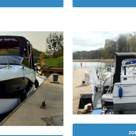
ZO
ÍNY