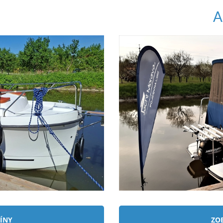
ÍNY
ZO