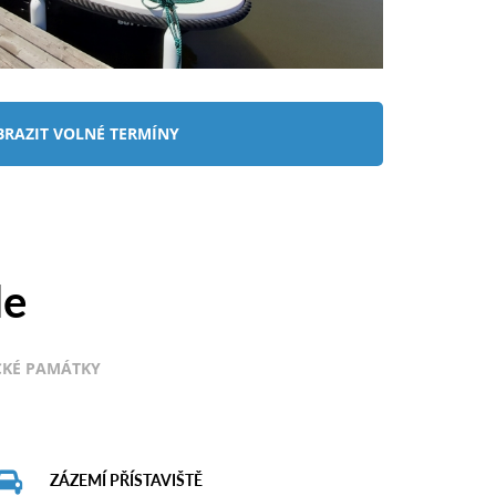
BRAZIT VOLNÉ TERMÍNY
le
ICKÉ PAMÁTKY
ZÁZEMÍ PŘÍSTAVIŠTĚ
Bezplatné veřejné parkoviště, WC + sprchy,
WIFI, občerstvení a prodej suvenýrů, venkovní