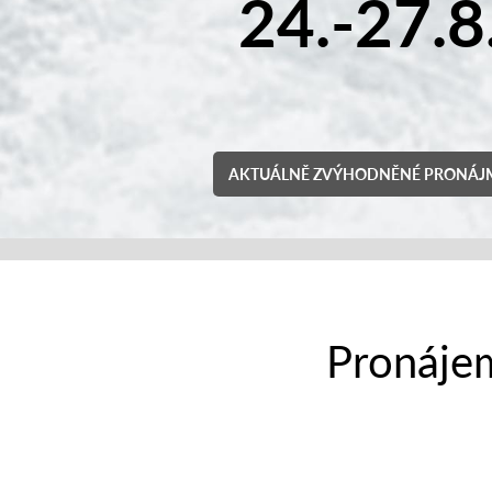
Otevřený motorový člun pro 6 osob na půldenní a jednodenní p
NEPO
JEDNODENNÍ PRONÁJE
Pronájem
AURELIA