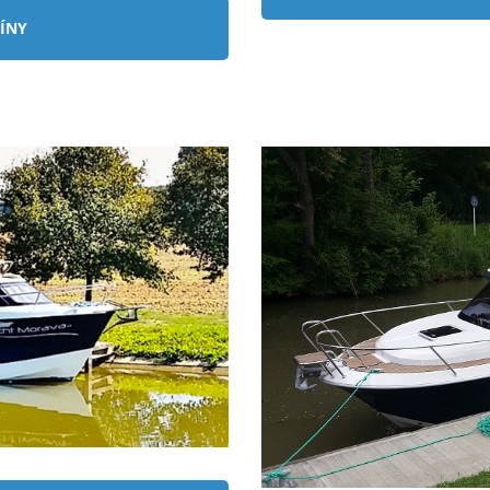
ÍNY
ZO