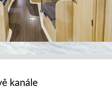
vě kanále
LESSANDRA