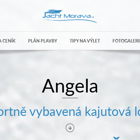
 CENÍK
PLÁN PLAVBY
TIPY NA VÝLET
FOTOGALERI
Angela
rtně vybavená kajutová l