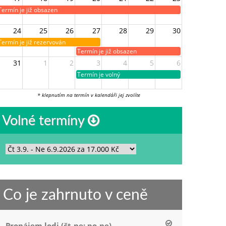
Termín je již obsazen
24
25
26
27
28
29
30
Termín je již rezervován
Termín je již obsazen
31
1
2
3
4
5
6
Termín je volný
* klepnutím na termín v kalendáři jej zvolíte
Volné termíny
Co je zahrnuto v ceně
Pronájem lodi (čt-ne; po-ne)