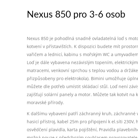
Nexus 850 pro 3-6 osob
Nexus 850 je pohodlná snadně ovladatelná loď s mot
kotvení v přístavištích. K dispozici budete mít prost
vařičem a lednicí, kabinu s mořským WC a umyvadlem 
Loď je dále vybavena nezávislým topením, elektrickým
matracemi, venkovní sprchou s teplou vodou a držákem
přizpůsobeny pro elektrokola). Bimini umožňuje úpln
můžete dle potřeb umístit skládací stůl. Loď není závisl
zajišťují solární panely a motor. Můžete tak kotvit na
moravské přírody.
K dalšímu vybavení patří záchranný kruh, záchranné ves
hasicí přístroj, kabel 25m pro připojení k el.síti 230
osvědčení plavidla, karta pojištění, Pravidla plavebníh
možná pouze s předchozím souhlasem provozovatele. Po