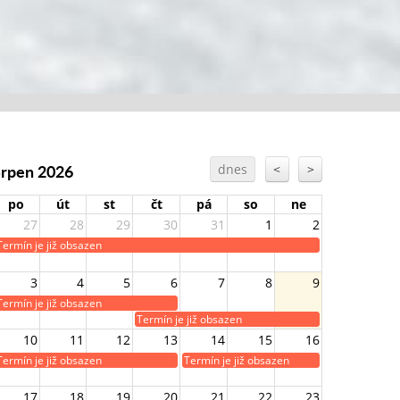
Srpen 2026
dnes
<
>
po
út
st
čt
pá
so
ne
27
28
29
30
31
1
2
Termín je již obsazen
3
4
5
6
7
8
9
Termín je již obsazen
Termín je již obsazen
10
11
12
13
14
15
16
Termín je již obsazen
Termín je již obsazen
17
18
19
20
21
22
23