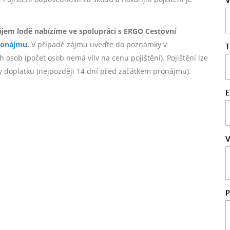
V
ájem lodě nabízíme ve spolupráci s ERGO Cestovní
ronájmu
.
V případě zájmu uveďte do poznámky v
T
 osob (počet osob nemá vliv na cenu pojištění). Pojištění lze
by doplatku (nejpozději 14 dní před začátkem pronájmu).
E
V