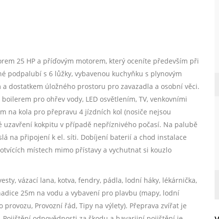
orem 25 HP a příďovým motorem, který oceníte především při
orné podpalubí s 6 lůžky, vybavenou kuchyňku s plynovým
a dostatkem úložného prostoru pro zavazadla a osobní věci.
 boilerem pro ohřev vody, LED osvětlením, TV, venkovními
 na kola pro přepravu 4 jízdních kol (nosiče nejsou
é uzavření kokpitu v případě nepříznivého počasí. Na palubě
á na připojení k el. síti. Dobíjení baterií a chod instalace
 kotvících místech mimo přístavy a vychutnat si kouzlo
ty, vázací lana, kotva, fendry, pádla, lodní háky, lékárnička,
V, hadice 25m na vodu a vybavení pro plavbu (mapy, lodní
o provozu, Provozní řád, Tipy na výlety). Přeprava zvířat je
jištění odpovědnosti za škodu a havarijní pojištění je