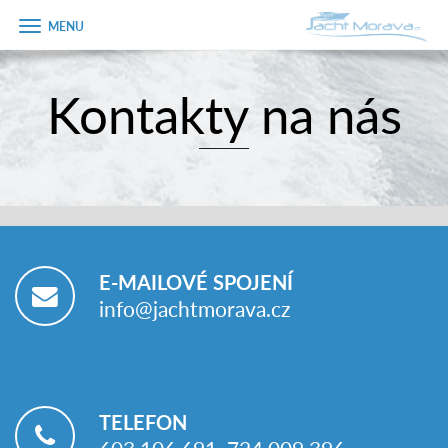
Zobrazit
menu
Kontakty na nás
Úvodní strana
Pronájem a ceník
Plán plavby
Tipy na výlet
E-MAILOVÉ SPOJENÍ
Fotogalerie
info@jachtmorava.cz
Kontakt
PRODEJ LODÍ
TELEFON