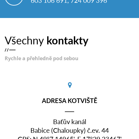
603 106 691, 724 009 396
Všechny
kontakty
/
/
Rychle a přehledně pod sebou
ADRESA KOTVIŠTĚ
Baťův kanál
Babice (Chaloupky) č.ev. 44
GPS: N 49°7.14965', E 17°29.23467'