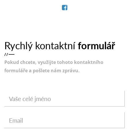
Rychlý kontaktní
formulář
/
/
Pokud chcete, využijte tohoto kontaktního
formuláře a pošlete nám zprávu.