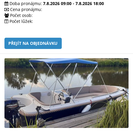
e-
Doba pronájmu:
7.8.2026 09:00 - 7.8.2026 18:00
mailem.
Cena pronájmu:
Počet osob:
objednat
Počet lůžek:
poukaz
PŘEJÍT NA OBJEDNÁVKU