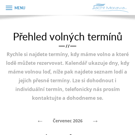
Zobrazit
Objednávka
menu
dárkového
poukazu
Přehled volných termínů
Úvodní strana
Jméno
/
/
Pronájem a ceník
Rychle si najdete termíny, kdy máme volno a které
Plán plavby
Telefon
lodě můžete rezervovat. Kalendář ukazuje dny, kdy
máme volnou loď, níže pak najdete seznam lodí a
Tipy na výlet
jejich přesné termíny. Lze si dohodnout i
E-mail
Fotogalerie
individuální termín, telefonicky nás prosím
kontaktujte a dohodneme se.
Kontakt
Varianta
PRODEJ LODÍ
←
→
Červenec 2026
Poznámka