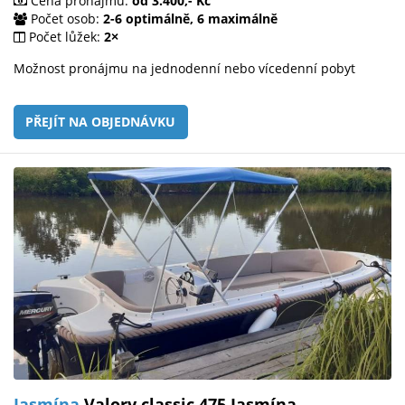
Cena pronájmu:
od 3.400,- Kč
Počet osob:
2-6 optimálně, 6 maximálně
Počet lůžek:
2×
Možnost pronájmu na jednodenní nebo vícedenní pobyt
PŘEJÍT NA OBJEDNÁVKU
Jasmína
Valory classic 475 Jasmína