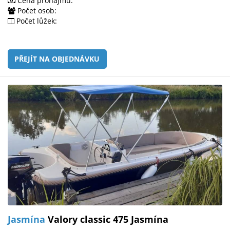
Cena pronájmu:
Počet osob:
Počet lůžek:
PŘEJÍT NA OBJEDNÁVKU
Jasmína
Valory classic 475 Jasmína