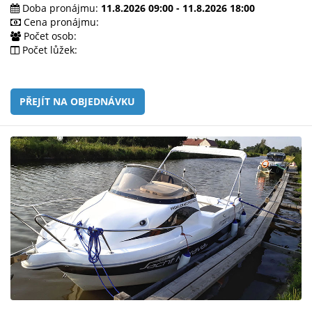
e-
Doba pronájmu:
11.8.2026 09:00 - 11.8.2026 18:00
mailem.
Cena pronájmu:
Počet osob:
objednat
Počet lůžek:
poukaz
PŘEJÍT NA OBJEDNÁVKU