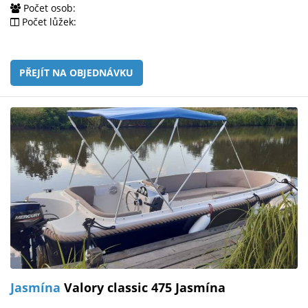
Počet osob:
Počet lůžek:
PŘEJÍT NA OBJEDNÁVKU
Jasmína
Valory classic 475 Jasmína