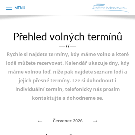
Zobrazit
Objednávka
menu
dárkového
poukazu
Přehled volných termínů
Úvodní strana
Jméno
/
/
Pronájem a ceník
Rychle si najdete termíny, kdy máme volno a které
Plán plavby
Telefon
lodě můžete rezervovat. Kalendář ukazuje dny, kdy
máme volnou loď, níže pak najdete seznam lodí a
Tipy na výlet
jejich přesné termíny. Lze si dohodnout i
E-mail
Fotogalerie
individuální termín, telefonicky nás prosím
kontaktujte a dohodneme se.
Kontakt
Varianta
PRODEJ LODÍ
←
→
Červenec 2026
Poznámka