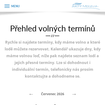
Zobrazit
Objednávka
menu
dárkového
poukazu
Přehled volných termínů
Úvodní strana
Jméno
/
/
Pronájem a ceník
Rychle si najdete termíny, kdy máme volno a které
Plán plavby
Telefon
lodě můžete rezervovat. Kalendář ukazuje dny, kdy
máme volnou loď, níže pak najdete seznam lodí a
Tipy na výlet
jejich přesné termíny. Lze si dohodnout i
E-mail
Fotogalerie
individuální termín, telefonicky nás prosím
kontaktujte a dohodneme se.
Kontakt
Varianta
PRODEJ LODÍ
←
→
Červenec 2026
Poznámka