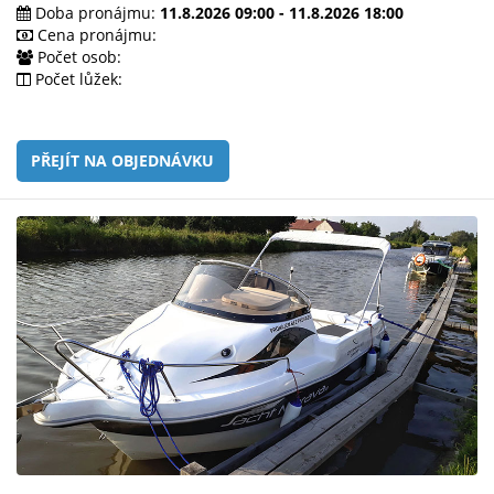
e-
Doba pronájmu:
11.8.2026 09:00 - 11.8.2026 18:00
mailem.
Cena pronájmu:
Počet osob:
objednat
Počet lůžek:
poukaz
PŘEJÍT NA OBJEDNÁVKU