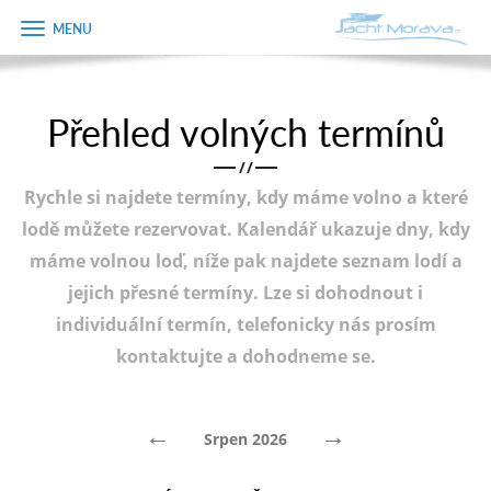
Zobrazit
Objednávka
menu
dárkového
poukazu
Přehled volných termínů
Úvodní strana
Jméno
/
/
Pronájem a ceník
Rychle si najdete termíny, kdy máme volno a které
Plán plavby
Telefon
lodě můžete rezervovat. Kalendář ukazuje dny, kdy
máme volnou loď, níže pak najdete seznam lodí a
Tipy na výlet
jejich přesné termíny. Lze si dohodnout i
E-mail
Fotogalerie
individuální termín, telefonicky nás prosím
kontaktujte a dohodneme se.
Kontakt
Varianta
PRODEJ LODÍ
←
→
Srpen 2026
Poznámka