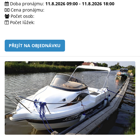
e-
Doba pronájmu:
11.8.2026 09:00 - 11.8.2026 18:00
mailem.
Cena pronájmu:
Počet osob:
objednat
Počet lůžek:
poukaz
PŘEJÍT NA OBJEDNÁVKU