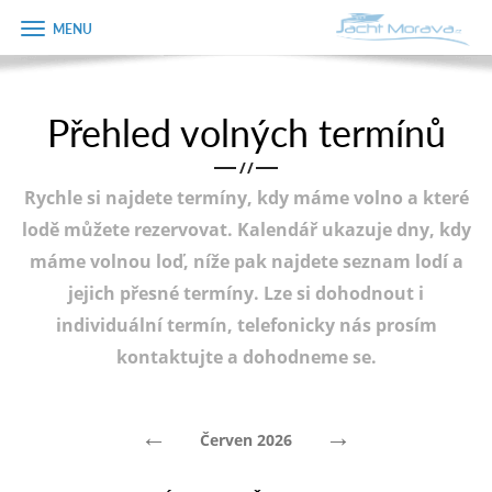
Zobrazit
Objednávka
menu
dárkového
poukazu
Přehled volných termínů
Úvodní strana
Jméno
/
/
Pronájem a ceník
Rychle si najdete termíny, kdy máme volno a které
Plán plavby
Telefon
lodě můžete rezervovat. Kalendář ukazuje dny, kdy
máme volnou loď, níže pak najdete seznam lodí a
Tipy na výlet
jejich přesné termíny. Lze si dohodnout i
E-mail
Fotogalerie
individuální termín, telefonicky nás prosím
kontaktujte a dohodneme se.
Kontakt
Varianta
PRODEJ LODÍ
←
→
Červen 2026
Poznámka