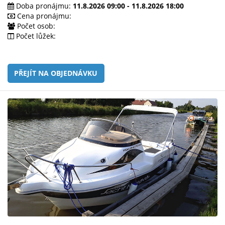
e-
Doba pronájmu:
11.8.2026 09:00 - 11.8.2026 18:00
mailem.
Cena pronájmu:
Počet osob:
objednat
Počet lůžek:
poukaz
PŘEJÍT NA OBJEDNÁVKU