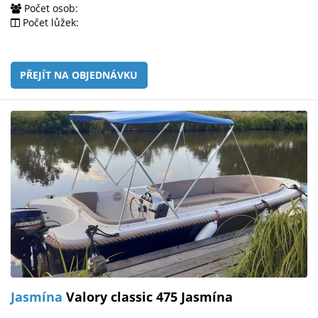
Počet osob:
Počet lůžek:
PŘEJÍT NA OBJEDNÁVKU
Jasmína
Valory classic 475 Jasmína