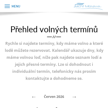
Zobrazit
Objednávka
menu
dárkového
poukazu
Přehled volných termínů
Úvodní strana
Jméno
/
/
Pronájem a ceník
Rychle si najdete termíny, kdy máme volno a které
Plán plavby
Telefon
lodě můžete rezervovat. Kalendář ukazuje dny, kdy
máme volnou loď, níže pak najdete seznam lodí a
Tipy na výlet
jejich přesné termíny. Lze si dohodnout i
E-mail
Fotogalerie
individuální termín, telefonicky nás prosím
kontaktujte a dohodneme se.
Kontakt
Varianta
PRODEJ LODÍ
←
→
Červen 2026
Poznámka