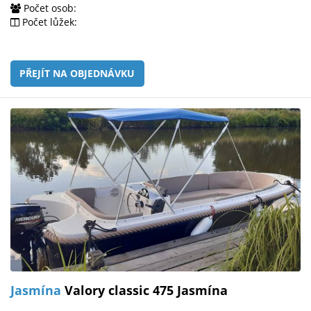
Počet osob:
Počet lůžek:
PŘEJÍT NA OBJEDNÁVKU
Jasmína
Valory classic 475 Jasmína