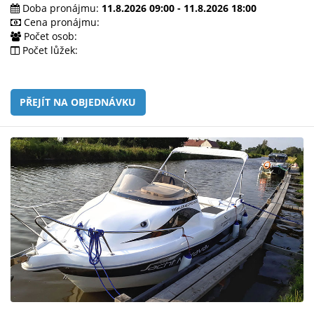
e-
Doba pronájmu:
11.8.2026 09:00 - 11.8.2026 18:00
mailem.
Cena pronájmu:
Počet osob:
objednat
Počet lůžek:
poukaz
PŘEJÍT NA OBJEDNÁVKU