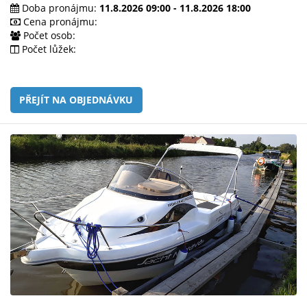
e-
Doba pronájmu:
11.8.2026 09:00 - 11.8.2026 18:00
mailem.
Cena pronájmu:
Počet osob:
objednat
Počet lůžek:
poukaz
PŘEJÍT NA OBJEDNÁVKU