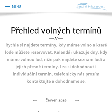
Zobrazit
Objednávka
menu
dárkového
poukazu
Přehled volných termínů
Úvodní strana
Jméno
/
/
Pronájem a ceník
Rychle si najdete termíny, kdy máme volno a které
Plán plavby
Telefon
lodě můžete rezervovat. Kalendář ukazuje dny, kdy
máme volnou loď, níže pak najdete seznam lodí a
Tipy na výlet
jejich přesné termíny. Lze si dohodnout i
E-mail
Fotogalerie
individuální termín, telefonicky nás prosím
kontaktujte a dohodneme se.
Kontakt
Varianta
PRODEJ LODÍ
←
→
Červen 2026
Poznámka