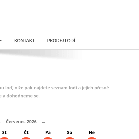
E
KONTAKT
PRODEJ LODÍ
 loď, níže pak najdete seznam lodí a jejich přesné
te a dohodneme se.
←
Červenec 2026
→
St
Čt
Pá
So
Ne