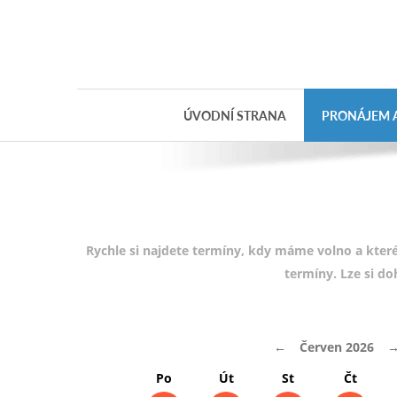
Objednávka
dárkového
poukazu
ÚVODNÍ STRANA
PRONÁJEM A
Jméno
Telefon
E-mail
Rychle si najdete termíny, kdy máme volno a které
termíny. Lze si d
Varianta
←
Červen 2026
Poznámka
Po
Út
St
Čt