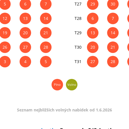
5
6
7
T27
29
30
12
13
14
T28
6
7
19
20
21
T29
13
14
26
27
28
T30
20
21
3
4
5
T31
27
28
Plno
Volno
Seznam nejbližších volných nabídek od 1.6.2026