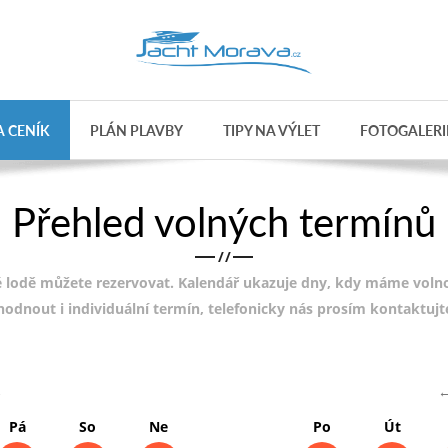
 CENÍK
PLÁN PLAVBY
TIPY NA VÝLET
FOTOGALERI
Přehled volných termínů
/
/
 lodě můžete rezervovat. Kalendář ukazuje dny, kdy máme volnou
ohodnout i individuální termín, telefonicky nás prosím kontaktuj
→
Pá
So
Ne
Po
Út