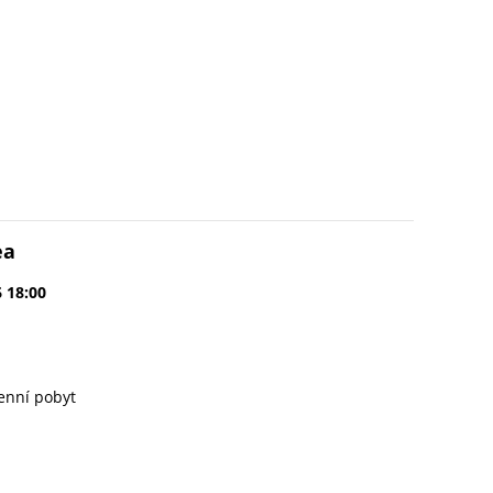
ea
6 18:00
enní pobyt