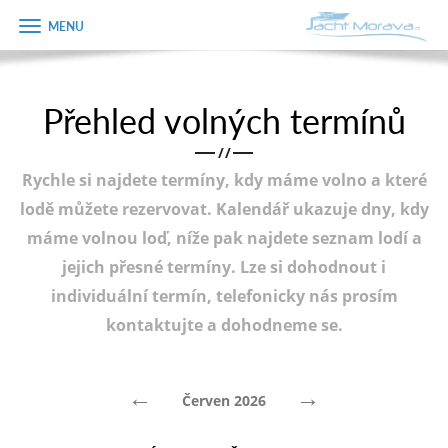
Zobrazit
Objednávka
menu
dárkového
poukazu
Přehled volných termínů
Úvodní strana
Jméno
/
/
Pronájem a ceník
Rychle si najdete termíny, kdy máme volno a které
Plán plavby
Telefon
lodě můžete rezervovat. Kalendář ukazuje dny, kdy
máme volnou loď, níže pak najdete seznam lodí a
Tipy na výlet
jejich přesné termíny. Lze si dohodnout i
E-mail
Fotogalerie
individuální termín, telefonicky nás prosím
kontaktujte a dohodneme se.
Kontakt
Varianta
PRODEJ LODÍ
←
→
Červen 2026
Poznámka