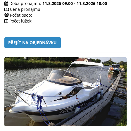
e-
Doba pronájmu:
11.8.2026 09:00 - 11.8.2026 18:00
mailem.
Cena pronájmu:
Počet osob:
objednat
Počet lůžek:
poukaz
PŘEJÍT NA OBJEDNÁVKU