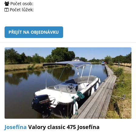
Počet osob:
Počet lůžek:
PŘEJÍT NA OBJEDNÁVKU
Josefína
Valory classic 475 Josefína