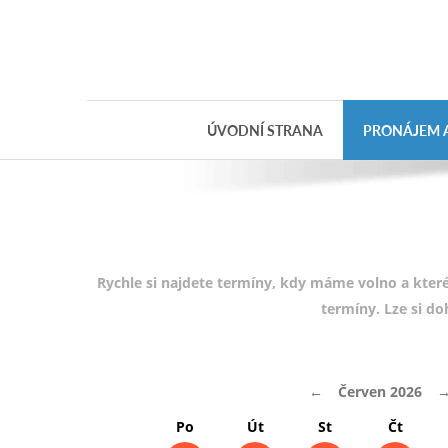
Objednávka
dárkového
poukazu
ÚVODNÍ STRANA
PRONÁJEM A
Jméno
Telefon
E-mail
Rychle si najdete termíny, kdy máme volno a které
termíny. Lze si d
Varianta
←
Červen 2026
Poznámka
Po
Út
St
Čt