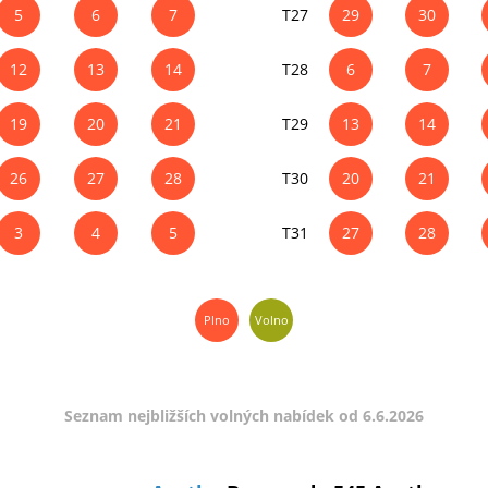
5
6
7
T27
29
30
12
13
14
T28
6
7
19
20
21
T29
13
14
26
27
28
T30
20
21
3
4
5
T31
27
28
Plno
Volno
Seznam nejbližších volných nabídek od 6.6.2026