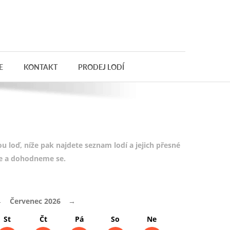
E
KONTAKT
PRODEJ LODÍ
 loď, níže pak najdete seznam lodí a jejich přesné
te a dohodneme se.
←
Červenec 2026
→
St
Čt
Pá
So
Ne