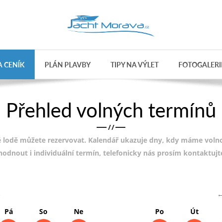
 CENÍK
PLÁN PLAVBY
TIPY NA VÝLET
FOTOGALERI
Přehled volných termínů
/
/
 lodě můžete rezervovat. Kalendář ukazuje dny, kdy máme volnou
ohodnout i individuální termín, telefonicky nás prosím kontaktuj
→
Pá
So
Ne
Po
Út