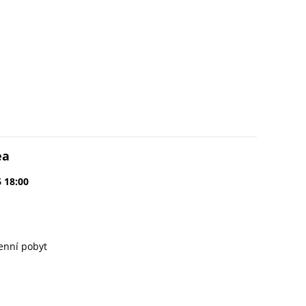
ea
6 18:00
enní pobyt