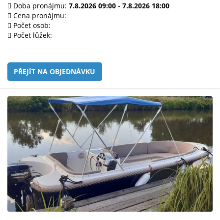
e-
Doba pronájmu:
7.8.2026 09:00 - 7.8.2026 18:00
mailem.
Cena pronájmu:
Počet osob:
objednat
Počet lůžek:
poukaz
PŘEJÍT NA OBJEDNÁVKU