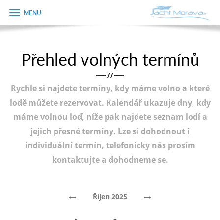
Zobrazit
Objednávka
menu
dárkového
poukazu
Přehled volných termínů
Úvodní strana
Jméno
/
/
Pronájem a ceník
Rychle si najdete termíny, kdy máme volno a které
Plán plavby
Telefon
lodě můžete rezervovat. Kalendář ukazuje dny, kdy
máme volnou loď, níže pak najdete seznam lodí a
Tipy na výlet
jejich přesné termíny. Lze si dohodnout i
E-mail
Fotogalerie
individuální termín, telefonicky nás prosím
kontaktujte a dohodneme se.
Kontakt
Varianta
PRODEJ LODÍ
←
→
Říjen 2025
Poznámka