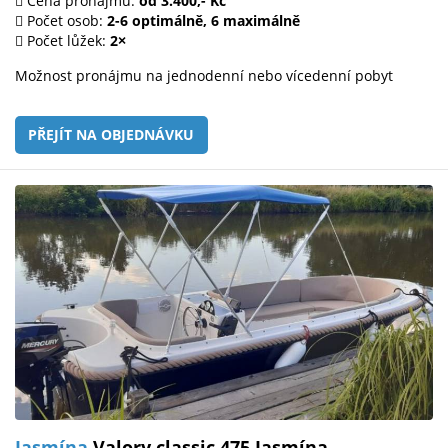
Cena pronájmu:
od 3.400,- Kč
Počet osob:
2-6 optimálně, 6 maximálně
Počet lůžek:
2×
Možnost pronájmu na jednodenní nebo vícedenní pobyt
PŘEJÍT NA OBJEDNÁVKU
Jasmína
Valory classic 475 Jasmína