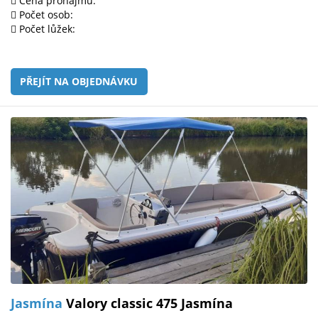
Cena pronájmu:
Počet osob:
Počet lůžek:
PŘEJÍT NA OBJEDNÁVKU
Jasmína
Valory classic 475 Jasmína