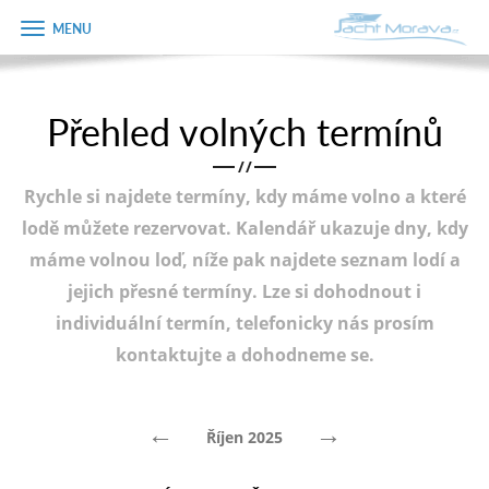
Zobrazit
Objednávka
menu
dárkového
poukazu
Přehled volných termínů
Úvodní strana
Jméno
/
/
Pronájem a ceník
Rychle si najdete termíny, kdy máme volno a které
Plán plavby
Telefon
lodě můžete rezervovat. Kalendář ukazuje dny, kdy
máme volnou loď, níže pak najdete seznam lodí a
Tipy na výlet
jejich přesné termíny. Lze si dohodnout i
E-mail
Fotogalerie
individuální termín, telefonicky nás prosím
kontaktujte a dohodneme se.
Kontakt
Varianta
PRODEJ LODÍ
←
→
Říjen 2025
Poznámka