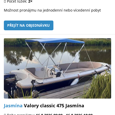
Počet lůžek:
2×
Možnost pronájmu na jednodenní nebo vícedenní pobyt
PŘEJÍT NA OBJEDNÁVKU
Jasmína
Valory classic 475 Jasmína