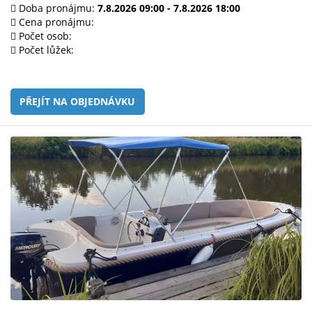
e-
Doba pronájmu:
7.8.2026 09:00 - 7.8.2026 18:00
mailem.
Cena pronájmu:
Počet osob:
objednat
Počet lůžek:
poukaz
PŘEJÍT NA OBJEDNÁVKU