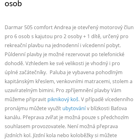
osob
Darmar 505 comfort Andrea je otevřený motorový člun
pro 6 osob s kajutou pro 2 osoby + 1 dítě, určený pro
rekreační plavbu na jednodenní i vícedenní pobyt.
Půldenní plavby je možné rezervovat po telefonické
dohodě. Vzhledem ke své velikosti je vhodný i pro
úplné začátečníky. Paluba je vybavena pohodlným
kapitánským křeslem, venkovními matracemi, stolem a
uzavíratelným bimini. Pro zpříjemnění plavby Vám
můžeme připravit
piknikový koš
. V případě vícedenního
pronájmu můžete využít
ubytování
v blízkosti Baťova
kanálu. Přeprava zvířat je možná pouze s předchozím
souhlasem provozovatele. Není možná přeprava
jízdních kol. Jízdní kola nebo koloběžky si můžete