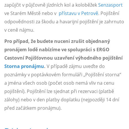
zapůjčit v půjčovně jízdních kol a koloběžek
Senzasport
ve Starém Městě nebo v
přístavu v Petrově
. Pojištění
odpovědnosti za škodu a havarijní pojištění je zahrnuto
v ceně nájmu.
Pro případ, že budete nuceni zrušit objednaný
pronájem lodě nabízíme ve spolupráci s ERGO
Cestovní Pojišťovnou uzavření výhodného pojištění
Storna pronájmu
.
V případě zájmu uveďte do
poznámky v poptávkovém formuláři „Pojištění storna“
a jména všech osob (počet osob nemá vliv na cenu
pojištění). Pojištění lze sjednat při rezervaci (platbě
zálohy) nebo v den platby doplatku (nejpozději 14 dní
před začátkem pronájmu).