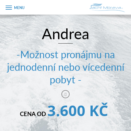
Zobrazit
menu
Andrea
Úvodní strana
Pronájem a ceník
-Možnost pronájmu na
Plán plavby
jednodenní nebo vícedenní
Tipy na výlet
pobyt -
Fotogalerie
Kontakt
3.600 KČ
PRODEJ LODÍ
CENA OD