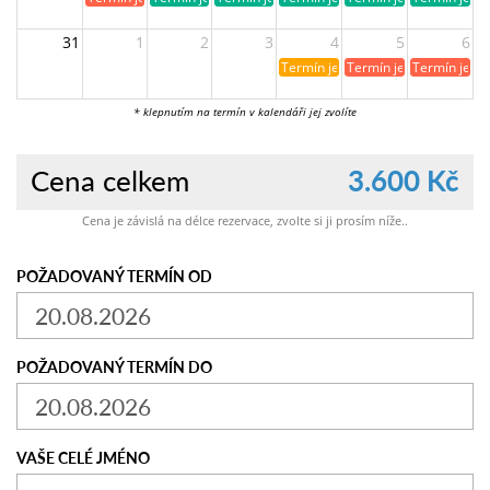
31
1
2
3
4
5
6
Termín je již rezervován
Termín je již obsazen
Termín je ji
* klepnutím na termín v kalendáři jej zvolíte
Cena celkem
3.600 Kč
Cena je závislá na délce rezervace, zvolte si ji prosím níže..
POŽADOVANÝ TERMÍN OD
POŽADOVANÝ TERMÍN DO
VAŠE CELÉ JMÉNO