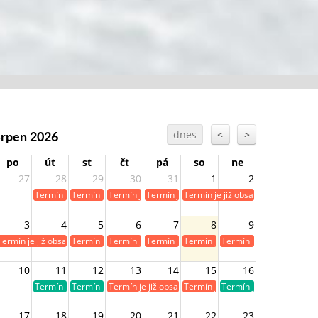
Srpen 2026
dnes
<
>
po
út
st
čt
pá
so
ne
27
28
29
30
31
1
2
Termín je již obsazen
Termín je již obsazen
Termín je již obsazen
Termín je již obsazen
Termín je již obsazen
3
4
5
6
7
8
9
Termín je již obsazen
Termín je již obsazen
Termín je již obsazen
Termín je již obsazen
Termín je již obsazen
Termín je již obsazen
10
11
12
13
14
15
16
Termín je volný
Termín je volný
Termín je již obsazen
Termín je již obsazen
Termín je volný
17
18
19
20
21
22
23