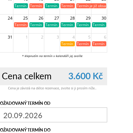
Termín je volný
Termín je již obsazen
Termín je volný
Termín je již obsazen
Termín je již obsazen
24
25
26
27
28
29
30
Termín je již obsazen
Termín je volný
Termín je volný
Termín je volný
Termín je volný
Termín je volný
31
1
2
3
4
5
6
Termín je již rezervován
Termín je již obsazen
Termín je již obsazen
* klepnutím na termín v kalendáři jej zvolíte
Cena celkem
3.600 Kč
Cena je závislá na délce rezervace, zvolte si ji prosím níže..
OŽADOVANÝ TERMÍN OD
OŽADOVANÝ TERMÍN DO