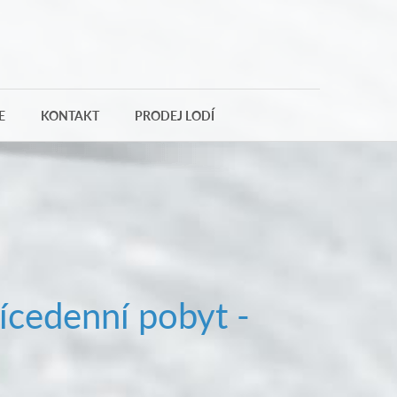
E
KONTAKT
PRODEJ LODÍ
ícedenní pobyt -