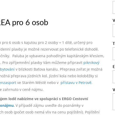
EA pro 6 osob
V
pro 6 osob s kajutou pro 2 osoby + 1 dítě, určený pro
T
ldenní plavby je možné rezervovat po telefonické dohodě.
átečníky. Paluba je vybavena pohodlným kapitánským křeslem,
i. Pro zpříjemnění plavby Vám můžeme připravit
piknikový
E
bytování
v blízkosti Baťova kanálu. Přeprava zvířat je možná
ná přeprava jízdních kol. Jízdní kola nebo koloběžky si
enzasport
ve Starém Městě nebo v
přístavu v Petrově
.
í je zahrnuto v ceně nájmu.
V
ájem lodě nabízíme ve spolupráci s ERGO Cestovní
ronájmu
.
V případě zájmu uveďte do poznámky v
h osob (počet osob nemá vliv na cenu pojištění). Pojištění