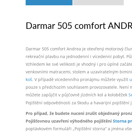
Darmar 505 comfort ANDR
Darmar 505 comfort Andrea je otevřený motorový člun 
rekreační plavbu na jednodenní i vícedenní pobyt. Pů
Vzhledem ke své velikosti je vhodný i pro úplné zač
venkovními matracemi, stolem a uzavíratelným bimin
koš
. V případě vícedenního pronájmu můžete využít
u
pouze s předchozím souhlasem provozovatele. Není mož
můžete zapůjčit v půjčovně jízdních kol a koloběžek
S
Pojištění odpovědnosti za škodu a havarijní pojištěn
Pro případ, že budete nuceni zrušit objednaný pron
Pojišťovnou uzavření výhodného pojištění
Storna p
poptávkovém formuláři „Pojištění storna“ a jména všec