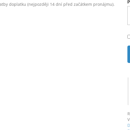
platby doplatku (nejpozději 14 dní před začátkem pronájmu).
R
V