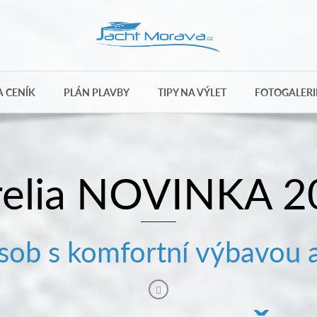
 CENÍK
PLÁN PLAVBY
TIPY NA VÝLET
FOTOGALERI
relia NOVINKA 2
osob s komfortní výbavou 