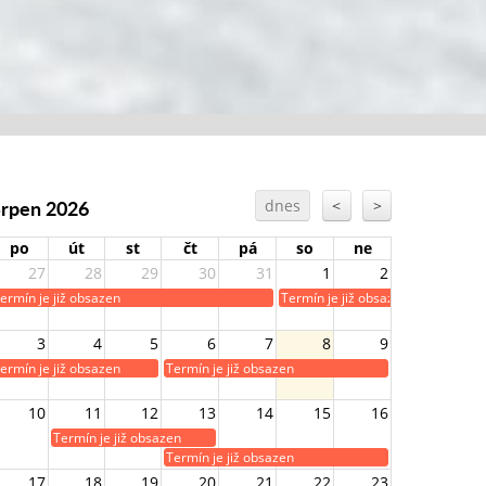
Srpen 2026
dnes
<
>
po
út
st
čt
pá
so
ne
27
28
29
30
31
1
2
ermín je již obsazen
Termín je již obsazen
3
4
5
6
7
8
9
ermín je již obsazen
Termín je již obsazen
10
11
12
13
14
15
16
Termín je již obsazen
Termín je již obsazen
17
18
19
20
21
22
23