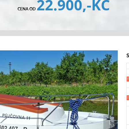
22.900,-KČ
CENA OD
T
T