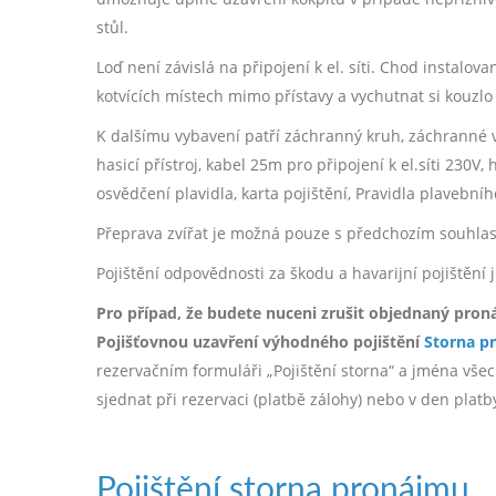
stůl.
Loď není závislá na připojení k el. síti. Chod instalov
kotvících místech mimo přístavy a vychutnat si kouzlo
K dalšímu vybavení patří záchranný kruh, záchranné ves
hasicí přístroj, kabel 25m pro připojení k el.síti 230
osvědčení plavidla, karta pojištění, Pravidla plavebníh
Přeprava zvířat je možná pouze s předchozím souhla
Pojištění odpovědnosti za škodu a havarijní pojištění
Pro případ, že budete nuceni zrušit objednaný pron
Pojišťovnou uzavření výhodného pojištění
Storna p
rezervačním formuláři „Pojištění storna“ a jména všech
sjednat při rezervaci (platbě zálohy) nebo v den plat
Pojištění storna pronájmu