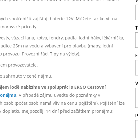
V
aných spotřebičů zajišťují baterie 12V. Můžete tak kotvit na
 moravské přírody.
T
ty, vázací lana, kotva, fendry, pádla, lodní háky, lékárnička,
V, hadice 25m na vodu a vybavení pro plavbu (mapy, lodní
o provozu, Provozní řád, Tipy na výlety).
E
sem provozovatele.
 je zahrnuto v ceně nájmu.
V
ájem lodě nabízíme ve spolupráci s ERGO Cestovní
ronájmu
.
V případě zájmu uveďte do poznámky v
 osob (počet osob nemá vliv na cenu pojištění). Pojištění lze
by doplatku (nejpozději 14 dní před začátkem pronájmu).