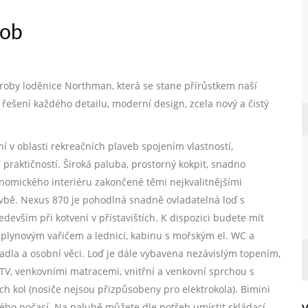
sob
výroby loděnice Northman, která se stane přírůstkem naší
 řešení každého detailu, moderní design, zcela nový a čistý
í v oblasti rekreačních plaveb spojením vlastností,
praktičností. Široká paluba, prostorný kokpit, snadno
nomického interiéru zakončené těmi nejkvalitnějšími
plavbě. Nexus 870 je pohodlná snadně ovladatelná loď s
evším při kotvení v přístavištích. K dispozici budete mít
 plynovým vařičem a lednicí, kabinu s mořským el. WC a
la a osobní věci. Loď je dále vybavena nezávislým topením,
 TV, venkovními matracemi, vnitřní a venkovní sprchou s
h kol (nosiče nejsou přizpůsobeny pro elektrokola). Bimini
ého počasí. Na palubě můžete dle potřeb umístit skládací