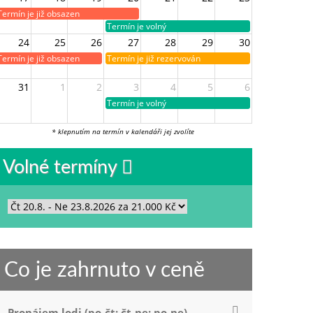
Termín je již obsazen
Termín je volný
24
25
26
27
28
29
30
Termín je již obsazen
Termín je již rezervován
31
1
2
3
4
5
6
Termín je volný
* klepnutím na termín v kalendáři jej zvolíte
Volné termíny
Co je zahrnuto v ceně
Pronájem lodi (po-čt; čt-ne; po-ne)