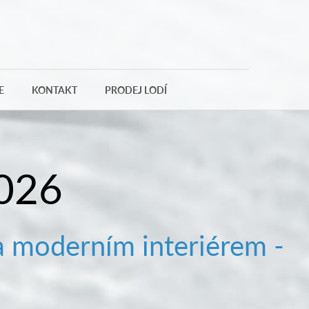
E
KONTAKT
PRODEJ LODÍ
026
a moderním interiérem -