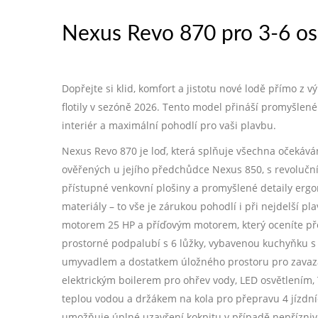
Nexus Revo 870 pro 3-6 o
Dopřejte si klid, komfort a jistotu nové lodě přímo z 
flotily v sezóně 2026. Tento model přináší promyšlené
interiér a maximální pohodlí pro vaši plavbu.
Nexus Revo 870 je loď, která splňuje všechna očekáván
ověřených u jejího předchůdce Nexus 850, s revoluční 
přístupné venkovní plošiny a promyšlené detaily ergo
materiály – to vše je zárukou pohodlí i při nejdelší 
motorem 25 HP a příďovým motorem, který oceníte před
prostorné podpalubí s 6 lůžky, vybavenou kuchyňku s
umyvadlem a dostatkem úložného prostoru pro zavazad
elektrickým boilerem pro ohřev vody, LED osvětlením,
teplou vodou a držákem na kola pro přepravu 4 jízdníc
umožňuje úplné uzavření kokpitu v případě nepřízniv