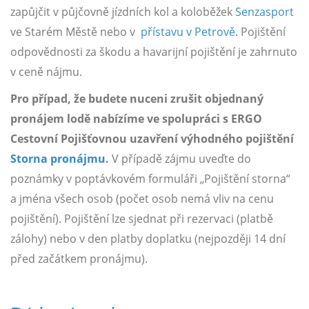
zapůjčit v půjčovně jízdních kol a koloběžek
Senzasport
ve Starém Městě nebo v
přístavu v Petrově
. Pojištění
odpovědnosti za škodu a havarijní pojištění je zahrnuto
v ceně nájmu.
Pro případ, že budete nuceni zrušit objednaný
pronájem lodě nabízíme ve spolupráci s ERGO
Cestovní Pojišťovnou uzavření výhodného pojištění
Storna pronájmu
.
V případě zájmu uveďte do
poznámky v poptávkovém formuláři „Pojištění storna“
a jména všech osob (počet osob nemá vliv na cenu
pojištění). Pojištění lze sjednat při rezervaci (platbě
zálohy) nebo v den platby doplatku (nejpozději 14 dní
před začátkem pronájmu).