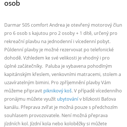
osob
Darmar 505 comfort Andrea je otevřený motorový člun
pro 6 osob s kajutou pro 2 osoby + 1 dítě, určený pro
rekreační plavbu na jednodenní i vícedenní pobyt.
Půldenní plavby je možné rezervovat po telefonické
dohodě. Vzhledem ke své velikosti je vhodný i pro
úplné začátečníky. Paluba je vybavena pohodlným
kapitánským křeslem, venkovními matracemi, stolem a
uzavíratelným bimini. Pro zpříjemnění plavby Vám
můžeme připravit
piknikový koš
. V případě vícedenního
pronájmu můžete využít
ubytování
v blízkosti Baťova
kanálu. Přeprava zvířat je možná pouze s předchozím
souhlasem provozovatele. Není možná přeprava
jízdních kol. Jízdní kola nebo koloběžky si můžete