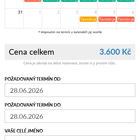
31
1
2
3
4
5
6
Termín je již rezervován
Termín je již obsazen
Termín je ji
* klepnutím na termín v kalendáři jej zvolíte
Cena celkem
3.600 Kč
Cena je závislá na délce rezervace, zvolte si ji prosím níže..
POŽADOVANÝ TERMÍN OD
POŽADOVANÝ TERMÍN DO
VAŠE CELÉ JMÉNO