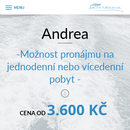
Zobrazit
menu
Andrea
Úvodní strana
Pronájem a ceník
-Možnost pronájmu na
Plán plavby
jednodenní nebo vícedenní
Tipy na výlet
pobyt -
Fotogalerie
Kontakt
3.600 KČ
PRODEJ LODÍ
CENA OD