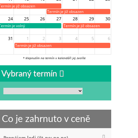
Termín je již obsazen
Termín je již obsazen
24
25
26
27
28
29
30
Termín je volný
Termín je již obsazen
31
1
2
3
4
5
6
Termín je již obsazen
* klepnutím na termín v kalendáři jej zvolíte
Vybraný termín
Co je zahrnuto v ceně
Pronájem lodi (čt-ne; po-ne)