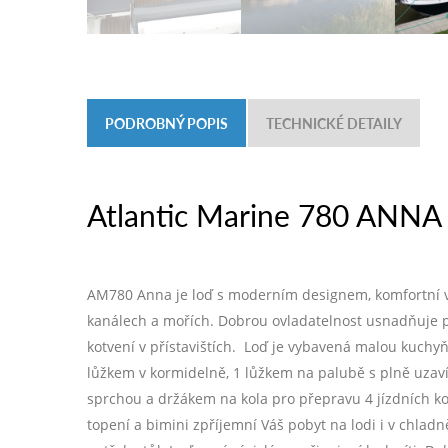
PODROBNÝ POPIS
TECHNICKÉ DETAILY
Atlantic Marine 780 ANNA 
AM780 Anna je loď s moderním designem, komfortní vý
kanálech a mořích. Dobrou ovladatelnost usnadňuje p
kotvení v přístavištích. Loď je vybavená malou kuchyňk
lůžkem v kormidelně, 1 lůžkem na palubě s plně uza
sprchou a držákem na kola pro přepravu 4 jízdních kol
topení a bimini zpříjemní Váš pobyt na lodi i v chlad