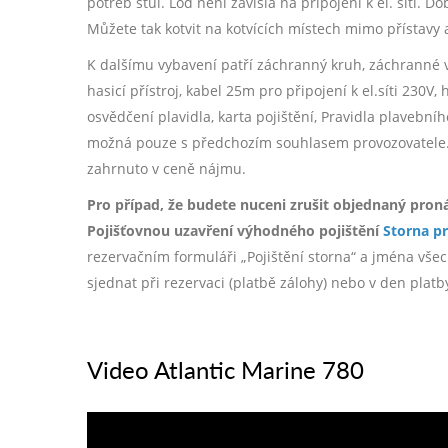
potřeb stůl. Loď není závislá na připojení k el. síti. D
Můžete tak kotvit na kotvících místech mimo přístavy 
K dalšímu vybavení patří záchranný kruh, záchranné ves
hasicí přístroj, kabel 25m pro připojení k el.síti 230
osvědčení plavidla, karta pojištění, Pravidla plavebníh
možná pouze s předchozím souhlasem provozovatele. Po
zahrnuto v ceně nájmu.
Pro případ, že budete nuceni zrušit objednaný pron
Pojišťovnou uzavření výhodného pojištění
Storna p
rezervačním formuláři „Pojištění storna“ a jména všech
sjednat při rezervaci (platbě zálohy) nebo v den plat
Video Atlantic Marine 780