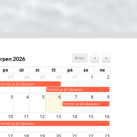
Srpen 2026
dnes
<
>
po
út
st
čt
pá
so
ne
27
28
29
30
31
1
2
Termín je již obsazen
Termín je již obsazen
3
4
5
6
7
8
9
Termín je již obsazen
10
11
12
13
14
15
16
Termín je již obsazen
17
18
19
20
21
22
23