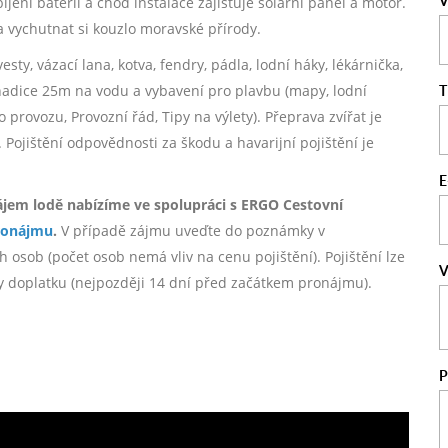
V
obíjení baterií a chod instalace zajišťuje solární panel a motor.
a vychutnat si kouzlo moravské přírody.
ty, vázací lana, kotva, fendry, pádla, lodní háky, lékárnička,
T
V, hadice 25m na vodu a vybavení pro plavbu (mapy, lodní
o provozu, Provozní řád, Tipy na výlety). Přeprava zvířat je
jištění odpovědnosti za škodu a havarijní pojištění je
E
ájem lodě nabízíme ve spolupráci s ERGO Cestovní
ronájmu
.
V případě zájmu uveďte do poznámky v
 osob (počet osob nemá vliv na cenu pojištění). Pojištění lze
V
by doplatku (nejpozději 14 dní před začátkem pronájmu).