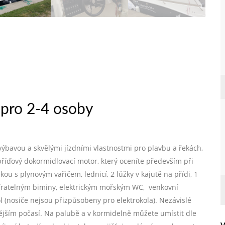
pro 2-4 osoby
bavou a skvělými jízdními vlastnostmi pro plavbu a řekách,
říďový dokormidlovací motor, který oceníte především při
ou s plynovým vařičem, lednicí, 2 lůžky v kajutě na přídi, 1
víratelným biminy, elektrickým mořským WC, venkovní
 (nosiče nejsou přizpůsobeny pro elektrokola). Nezávislé
nějším počasí. Na palubě a v kormidelně můžete umístit dle