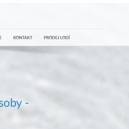
E
KONTAKT
PRODEJ LODÍ
soby -