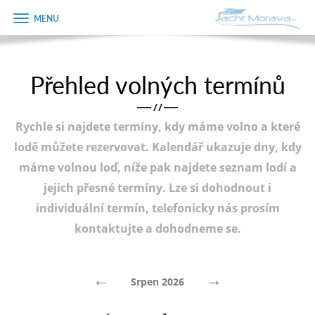
Zobrazit
Objednávka
menu
dárkového
poukazu
Přehled volných termínů
Úvodní strana
Jméno
/
/
Pronájem a ceník
Rychle si najdete termíny, kdy máme volno a které
Plán plavby
Telefon
lodě můžete rezervovat. Kalendář ukazuje dny, kdy
máme volnou loď, níže pak najdete seznam lodí a
Tipy na výlet
jejich přesné termíny. Lze si dohodnout i
E-mail
Fotogalerie
individuální termín, telefonicky nás prosím
kontaktujte a dohodneme se.
Kontakt
Varianta
PRODEJ LODÍ
←
→
Srpen 2026
Poznámka