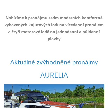
e-
mailem.
objednat
Nabízíme k pronájmu sedm moderních komfortně
poukaz
vybavených kajutových lodí na vícedenní pronájem
a čtyři motorové lodě na jednodenní a půldenní
plavby
Aktuálně zvýhodněné pronájmy
AURELIA