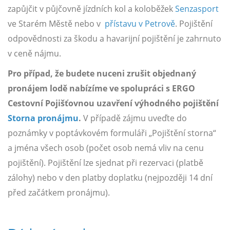
zapůjčit v půjčovně jízdních kol a koloběžek
Senzasport
ve Starém Městě nebo v
přístavu v Petrově
. Pojištění
odpovědnosti za škodu a havarijní pojištění je zahrnuto
v ceně nájmu.
Pro případ, že budete nuceni zrušit objednaný
pronájem lodě nabízíme ve spolupráci s ERGO
Cestovní Pojišťovnou uzavření výhodného pojištění
Storna pronájmu
.
V případě zájmu uveďte do
poznámky v poptávkovém formuláři „Pojištění storna“
a jména všech osob (počet osob nemá vliv na cenu
pojištění). Pojištění lze sjednat při rezervaci (platbě
zálohy) nebo v den platby doplatku (nejpozději 14 dní
před začátkem pronájmu).