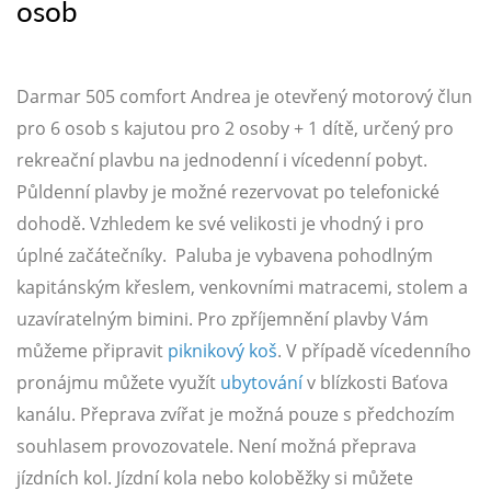
osob
Darmar 505 comfort Andrea je otevřený motorový člun
pro 6 osob s kajutou pro 2 osoby + 1 dítě, určený pro
rekreační plavbu na jednodenní i vícedenní pobyt.
Půldenní plavby je možné rezervovat po telefonické
dohodě. Vzhledem ke své velikosti je vhodný i pro
úplné začátečníky. Paluba je vybavena pohodlným
kapitánským křeslem, venkovními matracemi, stolem a
uzavíratelným bimini. Pro zpříjemnění plavby Vám
můžeme připravit
piknikový koš
. V případě vícedenního
pronájmu můžete využít
ubytování
v blízkosti Baťova
kanálu. Přeprava zvířat je možná pouze s předchozím
souhlasem provozovatele. Není možná přeprava
jízdních kol. Jízdní kola nebo koloběžky si můžete