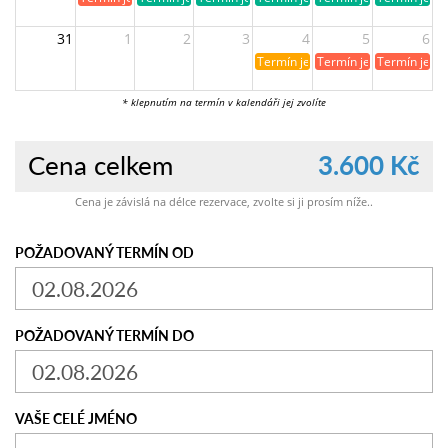
31
1
2
3
4
5
6
Termín je již rezervován
Termín je již obsazen
Termín je ji
* klepnutím na termín v kalendáři jej zvolíte
Cena celkem
3.600 Kč
Cena je závislá na délce rezervace, zvolte si ji prosím níže..
POŽADOVANÝ TERMÍN OD
POŽADOVANÝ TERMÍN DO
VAŠE CELÉ JMÉNO