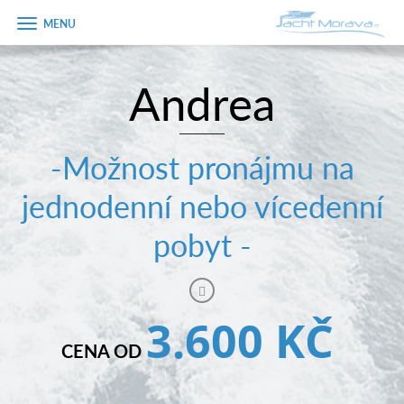
Zobrazit
menu
Andrea
Úvodní strana
Pronájem a ceník
-Možnost pronájmu na
Plán plavby
jednodenní nebo vícedenní
Tipy na výlet
pobyt -
Fotogalerie
Kontakt
3.600 KČ
PRODEJ LODÍ
CENA OD