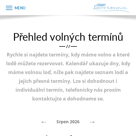
Zobrazit
Objednávka
menu
dárkového
poukazu
Přehled volných termínů
Úvodní strana
Jméno
/
/
Pronájem a ceník
Rychle si najdete termíny, kdy máme volno a které
Plán plavby
Telefon
lodě můžete rezervovat. Kalendář ukazuje dny, kdy
máme volnou loď, níže pak najdete seznam lodí a
Tipy na výlet
jejich přesné termíny. Lze si dohodnout i
E-mail
Fotogalerie
individuální termín, telefonicky nás prosím
kontaktujte a dohodneme se.
Kontakt
Varianta
PRODEJ LODÍ
←
→
Srpen 2026
Poznámka