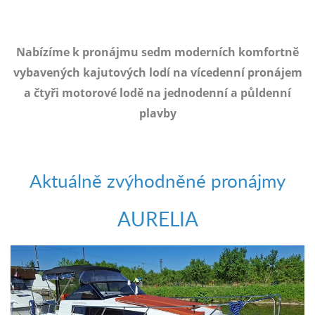
e-
mailem.
objednat
Nabízíme k pronájmu sedm moderních komfortně
poukaz
vybavených kajutových lodí na vícedenní pronájem
a čtyři motorové lodě na jednodenní a půldenní
plavby
Aktuálně zvýhodněné pronájmy
AURELIA