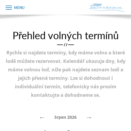
Zobrazit
Objednávka
menu
dárkového
poukazu
Přehled volných termínů
Úvodní strana
Jméno
/
/
Pronájem a ceník
Rychle si najdete termíny, kdy máme volno a které
Plán plavby
Telefon
lodě můžete rezervovat. Kalendář ukazuje dny, kdy
máme volnou loď, níže pak najdete seznam lodí a
Tipy na výlet
jejich přesné termíny. Lze si dohodnout i
E-mail
Fotogalerie
individuální termín, telefonicky nás prosím
kontaktujte a dohodneme se.
Kontakt
Varianta
PRODEJ LODÍ
←
→
Srpen 2026
Poznámka