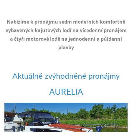
e-
mailem.
objednat
Nabízíme k pronájmu sedm moderních komfortně
poukaz
vybavených kajutových lodí na vícedenní pronájem
a čtyři motorové lodě na jednodenní a půldenní
plavby
Aktuálně zvýhodněné pronájmy
AURELIA