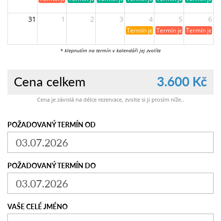
31
1
2
3
4
5
6
Termín je již rezervován
Termín je již obsazen
Termín je ji
* klepnutím na termín v kalendáři jej zvolíte
Cena celkem
3.600 Kč
Cena je závislá na délce rezervace, zvolte si ji prosím níže..
POŽADOVANÝ TERMÍN OD
POŽADOVANÝ TERMÍN DO
VAŠE CELÉ JMÉNO