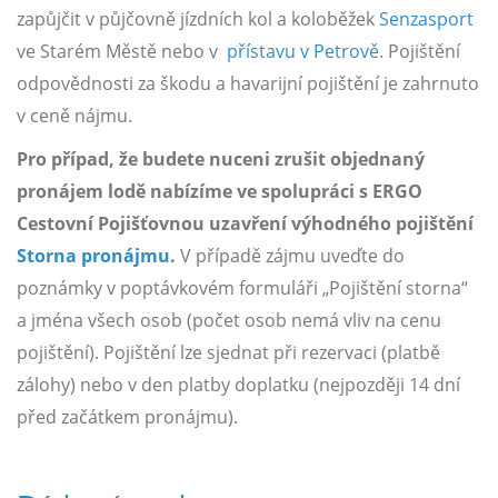
zapůjčit v půjčovně jízdních kol a koloběžek
Senzasport
ve Starém Městě nebo v
přístavu v Petrově
. Pojištění
odpovědnosti za škodu a havarijní pojištění je zahrnuto
v ceně nájmu.
Pro případ, že budete nuceni zrušit objednaný
pronájem lodě nabízíme ve spolupráci s ERGO
Cestovní Pojišťovnou uzavření výhodného pojištění
Storna pronájmu
.
V případě zájmu uveďte do
poznámky v poptávkovém formuláři „Pojištění storna“
a jména všech osob (počet osob nemá vliv na cenu
pojištění). Pojištění lze sjednat při rezervaci (platbě
zálohy) nebo v den platby doplatku (nejpozději 14 dní
před začátkem pronájmu).