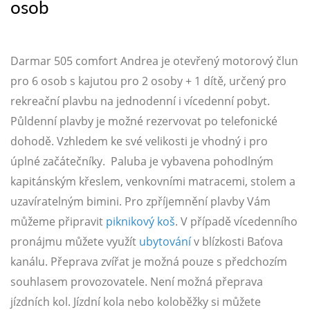
osob
Darmar 505 comfort Andrea je otevřený motorový člun
pro 6 osob s kajutou pro 2 osoby + 1 dítě, určený pro
rekreační plavbu na jednodenní i vícedenní pobyt.
Půldenní plavby je možné rezervovat po telefonické
dohodě. Vzhledem ke své velikosti je vhodný i pro
úplné začátečníky. Paluba je vybavena pohodlným
kapitánským křeslem, venkovními matracemi, stolem a
uzavíratelným bimini. Pro zpříjemnění plavby Vám
můžeme připravit
piknikový koš
. V případě vícedenního
pronájmu můžete využít
ubytování
v blízkosti Baťova
kanálu. Přeprava zvířat je možná pouze s předchozím
souhlasem provozovatele. Není možná přeprava
jízdních kol. Jízdní kola nebo koloběžky si můžete