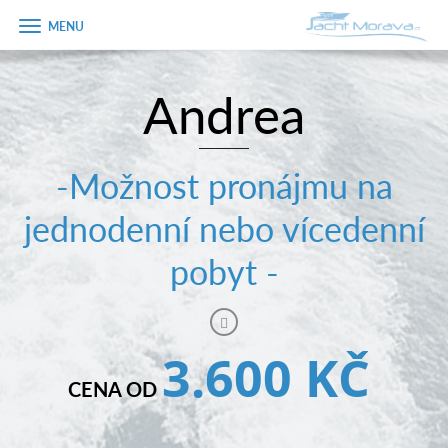
Zobrazit
menu
Andrea
Úvodní strana
Pronájem a ceník
-Možnost pronájmu na
Plán plavby
jednodenní nebo vícedenní
Tipy na výlet
pobyt -
Fotogalerie
Kontakt
3.600 KČ
PRODEJ LODÍ
CENA OD