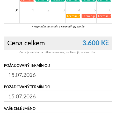
31
1
2
3
4
5
6
Termín je již rezervován
Termín je již obsazen
Termín je ji
* klepnutím na termín v kalendáři jej zvolíte
Cena celkem
3.600 Kč
Cena je závislá na délce rezervace, zvolte si ji prosím níže..
POŽADOVANÝ TERMÍN OD
POŽADOVANÝ TERMÍN DO
VAŠE CELÉ JMÉNO