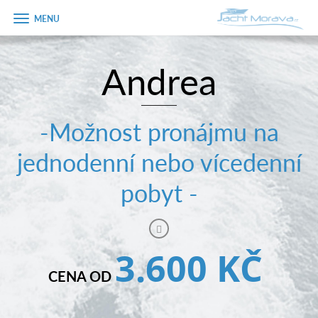
Zobrazit
menu
Andrea
Úvodní strana
Pronájem a ceník
-Možnost pronájmu na
Plán plavby
jednodenní nebo vícedenní
Tipy na výlet
pobyt -
Fotogalerie
Kontakt
3.600 KČ
PRODEJ LODÍ
CENA OD