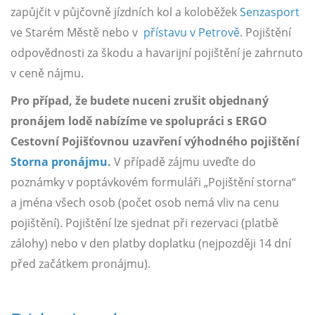
zapůjčit v půjčovně jízdních kol a koloběžek
Senzasport
ve Starém Městě nebo v
přístavu v Petrově
. Pojištění
odpovědnosti za škodu a havarijní pojištění je zahrnuto
v ceně nájmu.
Pro případ, že budete nuceni zrušit objednaný
pronájem lodě nabízíme ve spolupráci s ERGO
Cestovní Pojišťovnou uzavření výhodného pojištění
Storna pronájmu
.
V případě zájmu uveďte do
poznámky v poptávkovém formuláři „Pojištění storna“
a jména všech osob (počet osob nemá vliv na cenu
pojištění). Pojištění lze sjednat při rezervaci (platbě
zálohy) nebo v den platby doplatku (nejpozději 14 dní
před začátkem pronájmu).