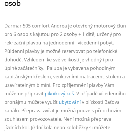
osob
Darmar 505 comfort Andrea je otevřený motorový člun
pro 6 osob s kajutou pro 2 osoby + 1 dítě, určený pro
rekreační plavbu na jednodenní i vícedenní pobyt.
Půldenní plavby je možné rezervovat po telefonické
dohodě. Vzhledem ke své velikosti je vhodný i pro
úplné začátečníky. Paluba je vybavena pohodlným
kapitánským křeslem, venkovními matracemi, stolem a
uzavíratelným bimini. Pro zpříjemnění plavby Vám
můžeme připravit
piknikový koš
. V případě vícedenního
pronájmu můžete využít
ubytování
v blízkosti Baťova
kanálu. Přeprava zvířat je možná pouze s předchozím
souhlasem provozovatele. Není možná přeprava
jízdních kol. Jízdní kola nebo koloběžky si můžete