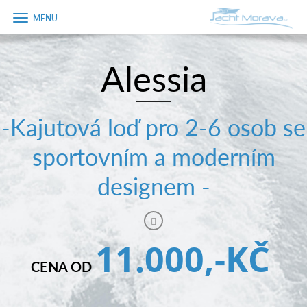
Zobrazit
menu
Alessia
Úvodní strana
Pronájem a ceník
-Kajutová loď pro 2-6 osob se
Plán plavby
sportovním a moderním
Tipy na výlet
designem -
Fotogalerie
Kontakt
11.000,-KČ
PRODEJ LODÍ
CENA OD