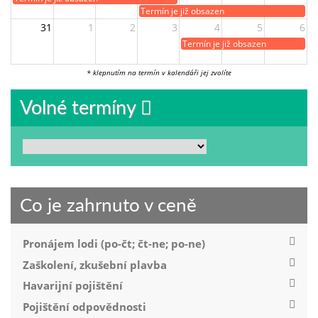
Termín je již obsazen
31
1
2
3
4
5
6
Termín je již obsazen
* klepnutím na termín v kalendáři jej zvolíte
Volné termíny
Co je zahrnuto v ceně
Pronájem lodi (po-čt; čt-ne; po-ne)
Zaškolení, zkušební plavba
Havarijní pojištění
Pojištění odpovědnosti