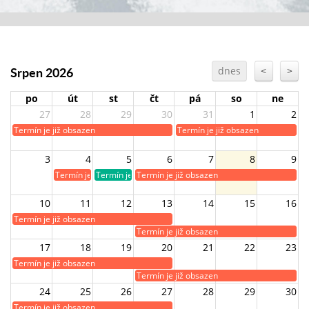
Srpen 2026
dnes
<
>
po
út
st
čt
pá
so
ne
27
28
29
30
31
1
2
Termín je již obsazen
Termín je již obsazen
3
4
5
6
7
8
9
Termín je již obsazen
Termín je volný
Termín je již obsazen
10
11
12
13
14
15
16
Termín je již obsazen
Termín je již obsazen
17
18
19
20
21
22
23
Termín je již obsazen
Termín je již obsazen
24
25
26
27
28
29
30
Termín je již obsazen