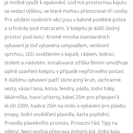
je možné využít k opalování. Loď má prostornou kajutu
se sedací výškou, ve které mohou přenocovat tři osoby.
Pro uložení osobních věcí jsou v kabině podélné police
a schránky pod matracemi. V kokpitu je další úložný
prostor pod lavicí. Kromě mnoha standardních
vybavení je loď vybavena umyvadlem, venkovní
sprchou, LED osvětlením v kajutě, rádiem, lednicí,
stolem a nádobím. Instalovaná stříška Bimini umožňuje
úplné uzavření kokpitu v případě nepříznivého počasí.
K dalšímu vybavení patří záchranný kruh, záchranné
vesty, vázací lana, kotva, fendry, pádla, lodní háky,
lékárnička, hasicí přístroj, kabel 25m pro připojení k
el.síti 230V, hadice 25m na vodu a vybavení pro plavbu
(mapy, lodní osvědčení plavidla, karta pojištění,
Pravidla plavebního provozu, Provozní řád, Tipy na
výlety). Není možná přeprava jízdních kol. Jízdní kola