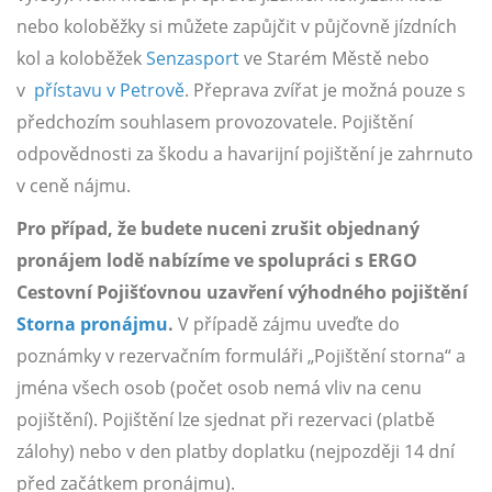
nebo koloběžky si můžete zapůjčit v půjčovně jízdních
kol a koloběžek
Senzasport
ve Starém Městě nebo
v
přístavu v Petrově
. Přeprava zvířat je možná pouze s
předchozím souhlasem provozovatele. Pojištění
odpovědnosti za škodu a havarijní pojištění je zahrnuto
v ceně nájmu.
Pro případ, že budete nuceni zrušit objednaný
pronájem lodě nabízíme ve spolupráci s ERGO
Cestovní Pojišťovnou uzavření výhodného pojištění
Storna pronájmu
.
V případě zájmu uveďte do
poznámky v rezervačním formuláři „Pojištění storna“ a
jména všech osob (počet osob nemá vliv na cenu
pojištění). Pojištění lze sjednat při rezervaci (platbě
zálohy) nebo v den platby doplatku (nejpozději 14 dní
před začátkem pronájmu).