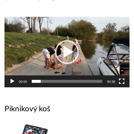
Video
přehrávač
00:00
00:36
Piknikový koš