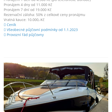
Pronájem 4 dny od 11.000 Kč
Pronájem 7 dní od 19.000 Kč
Rezervační záloha: 50% z celkové ceny pronájmu
Vratná kauce: 10.000,-Kč
Ceník
Všeobecné půjčovní podmínky od 1.1.2023
Provozní řád půjčovny