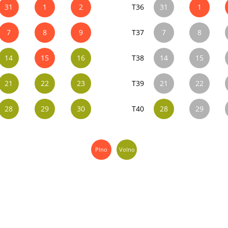
31
1
2
T36
31
1
7
8
9
T37
7
8
14
15
16
T38
14
15
21
22
23
T39
21
22
28
29
30
T40
28
29
Plno
Volno