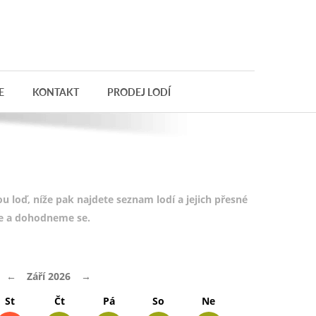
E
KONTAKT
PRODEJ LODÍ
 loď, níže pak najdete seznam lodí a jejich přesné
te a dohodneme se.
←
Září 2026
→
St
Čt
Pá
So
Ne