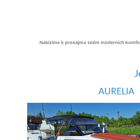
e-
mailem.
objednat
poukaz
Nabízíme k pronájmu sedm moderních komfort
J
AURELIA