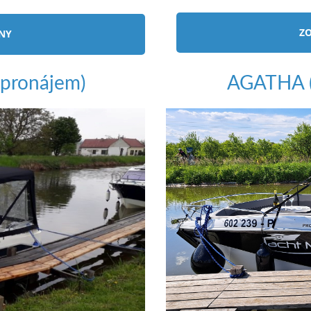
ZO
ÍNY
pronájem)
AGATHA (