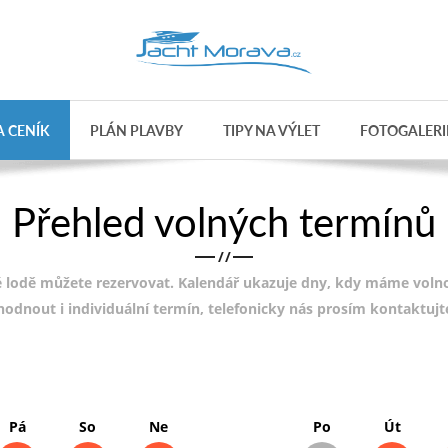
 CENÍK
PLÁN PLAVBY
TIPY NA VÝLET
FOTOGALERI
Přehled volných termínů
/
/
 lodě můžete rezervovat. Kalendář ukazuje dny, kdy máme volnou
ohodnout i individuální termín, telefonicky nás prosím kontaktuj
Pá
So
Ne
Po
Út