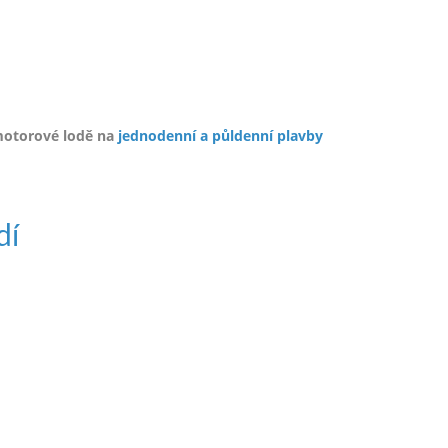
motorové lodě na
jednodenní a půldenní plavby
dí