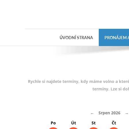
Objednávka
dárkového
poukazu
ÚVODNÍ STRANA
PRONÁJEM A
Jméno
Telefon
E-mail
Rychle si najdete termíny, kdy máme volno a které
termíny. Lze si d
Varianta
←
Srpen 2026
→
Poznámka
Po
Út
St
Čt