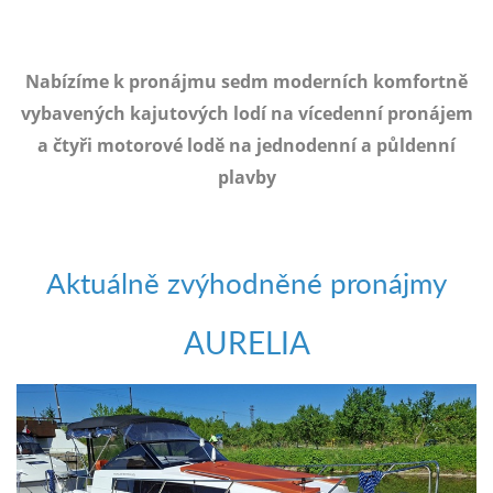
e-
mailem.
objednat
Nabízíme k pronájmu sedm moderních komfortně
poukaz
vybavených kajutových lodí na vícedenní pronájem
a čtyři motorové lodě na jednodenní a půldenní
plavby
Aktuálně zvýhodněné pronájmy
AURELIA