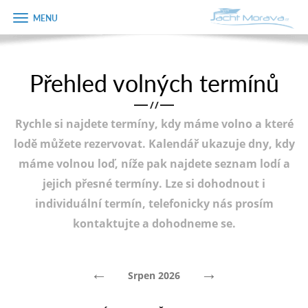
Zobrazit
Objednávka
menu
dárkového
poukazu
Přehled volných termínů
Úvodní strana
Jméno
/
/
Pronájem a ceník
Rychle si najdete termíny, kdy máme volno a které
Plán plavby
Telefon
lodě můžete rezervovat. Kalendář ukazuje dny, kdy
máme volnou loď, níže pak najdete seznam lodí a
Tipy na výlet
jejich přesné termíny. Lze si dohodnout i
E-mail
Fotogalerie
individuální termín, telefonicky nás prosím
kontaktujte a dohodneme se.
Kontakt
Varianta
PRODEJ LODÍ
←
→
Srpen 2026
Poznámka