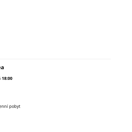
ea
6 18:00
enní pobyt