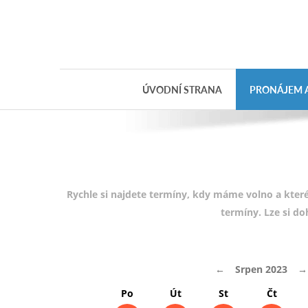
Objednávka
dárkového
poukazu
ÚVODNÍ STRANA
PRONÁJEM A
Jméno
Telefon
E-mail
Rychle si najdete termíny, kdy máme volno a které
termíny. Lze si d
Varianta
←
Srpen 2023
→
Poznámka
Po
Út
St
Čt