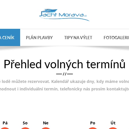
 CENÍK
PLÁN PLAVBY
TIPY NA VÝLET
FOTOGALERI
Přehled volných termínů
/
/
 lodě můžete rezervovat. Kalendář ukazuje dny, kdy máme volnou
ohodnout i individuální termín, telefonicky nás prosím kontaktuj
Pá
So
Ne
Po
Út