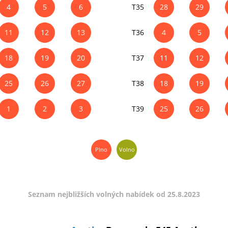
4
5
6
T35
28
29
11
12
13
T36
4
5
18
19
20
T37
11
12
25
26
27
T38
18
19
1
2
3
T39
25
26
Plno
Volno
Seznam nejbližších volných nabídek od 25.8.2023