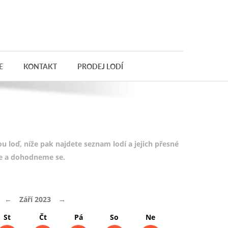
E
KONTAKT
PRODEJ LODÍ
 loď, níže pak najdete seznam lodí a jejich přesné
te a dohodneme se.
←
Září 2023
→
St
Čt
Pá
So
Ne