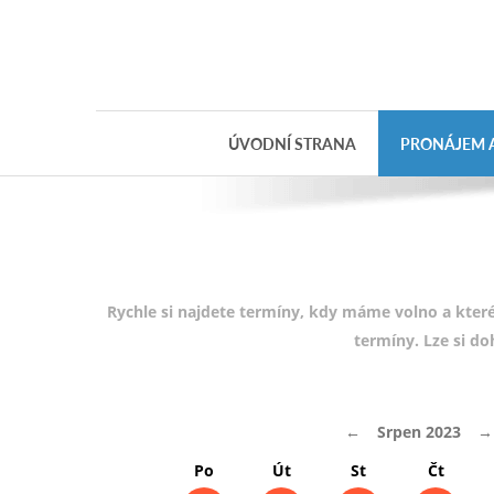
Objednávka
dárkového
poukazu
ÚVODNÍ STRANA
PRONÁJEM A
Jméno
Telefon
E-mail
Rychle si najdete termíny, kdy máme volno a které
termíny. Lze si d
Varianta
←
Srpen 2023
→
Poznámka
Po
Út
St
Čt