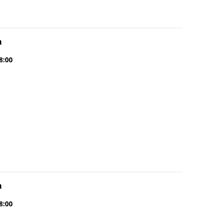
a
8:00
a
8:00