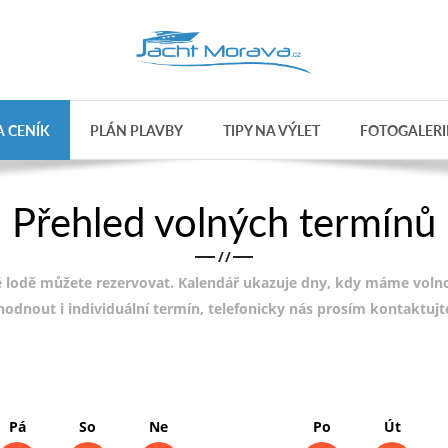
 CENÍK
PLÁN PLAVBY
TIPY NA VÝLET
FOTOGALERI
Přehled volných termínů
/
/
 lodě můžete rezervovat. Kalendář ukazuje dny, kdy máme volnou
ohodnout i individuální termín, telefonicky nás prosím kontaktuj
Pá
So
Ne
Po
Út