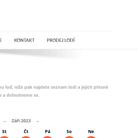
E
KONTAKT
PRODEJ LODÍ
 loď, níže pak najdete seznam lodí a jejich přesné
te a dohodneme se.
←
Září 2023
→
St
Čt
Pá
So
Ne