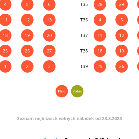
4
5
6
T35
28
29
11
12
13
T36
4
5
18
19
20
T37
11
12
25
26
27
T38
18
19
1
2
3
T39
25
26
Plno
Volno
Seznam nejbližších volných nabídek od 23.8.2023