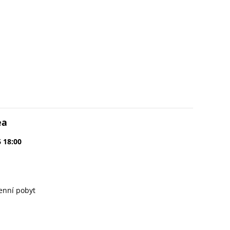
ea
6 18:00
enní pobyt