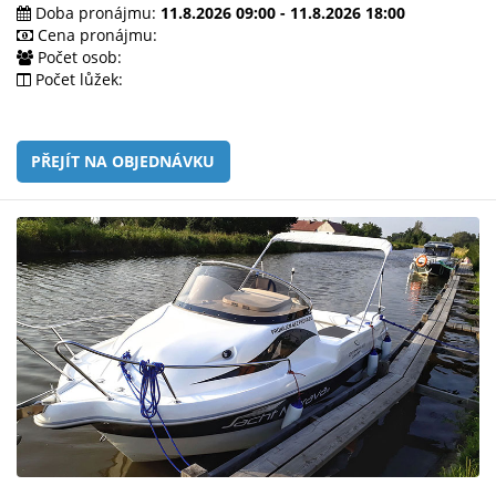
e-
Doba pronájmu:
11.8.2026 09:00 - 11.8.2026 18:00
mailem.
Cena pronájmu:
Počet osob:
objednat
Počet lůžek:
poukaz
PŘEJÍT NA OBJEDNÁVKU