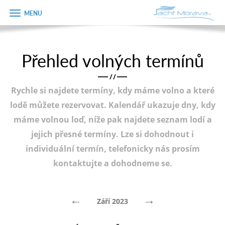
Zobrazit
Objednávka
menu
dárkového
poukazu
Přehled volných termínů
Úvodní strana
Jméno
/
/
Pronájem a ceník
Rychle si najdete termíny, kdy máme volno a které
Plán plavby
Telefon
lodě můžete rezervovat. Kalendář ukazuje dny, kdy
máme volnou loď, níže pak najdete seznam lodí a
Tipy na výlet
jejich přesné termíny. Lze si dohodnout i
E-mail
Fotogalerie
individuální termín, telefonicky nás prosím
kontaktujte a dohodneme se.
Kontakt
Varianta
PRODEJ LODÍ
←
→
Září 2023
Poznámka