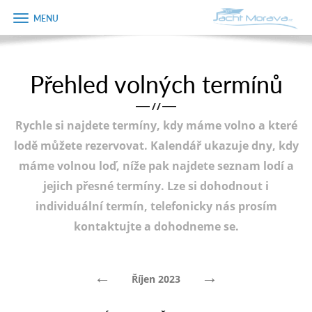
Zobrazit
Objednávka
menu
dárkového
poukazu
Přehled volných termínů
Úvodní strana
Jméno
/
/
Pronájem a ceník
Rychle si najdete termíny, kdy máme volno a které
Plán plavby
Telefon
lodě můžete rezervovat. Kalendář ukazuje dny, kdy
máme volnou loď, níže pak najdete seznam lodí a
Tipy na výlet
jejich přesné termíny. Lze si dohodnout i
E-mail
Fotogalerie
individuální termín, telefonicky nás prosím
kontaktujte a dohodneme se.
Kontakt
Varianta
PRODEJ LODÍ
←
→
Říjen 2023
Poznámka