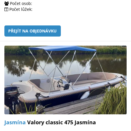
Počet osob:
Počet lůžek:
PŘEJÍT NA OBJEDNÁVKU
Jasmína
Valory classic 475 Jasmína