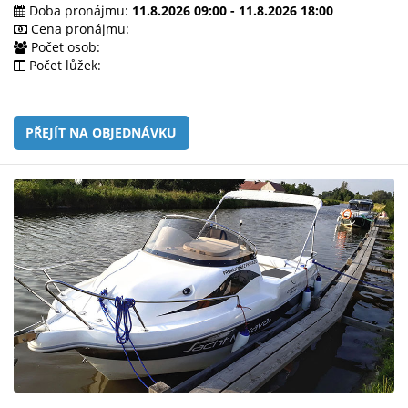
e-
Doba pronájmu:
11.8.2026 09:00 - 11.8.2026 18:00
mailem.
Cena pronájmu:
Počet osob:
objednat
Počet lůžek:
poukaz
PŘEJÍT NA OBJEDNÁVKU