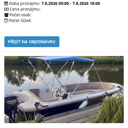
e-
Doba pronájmu:
7.8.2026 09:00 - 7.8.2026 18:00
mailem.
Cena pronájmu:
Počet osob:
objednat
Počet lůžek:
poukaz
PŘEJÍT NA OBJEDNÁVKU