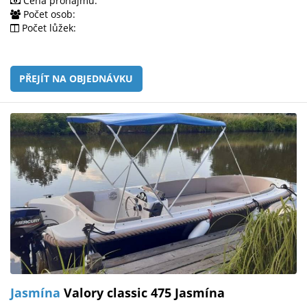
Cena pronájmu:
Počet osob:
Počet lůžek:
PŘEJÍT NA OBJEDNÁVKU
Jasmína
Valory classic 475 Jasmína