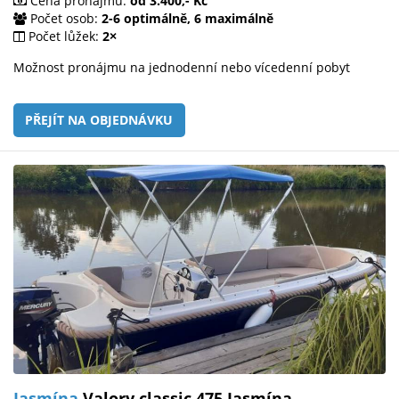
Cena pronájmu:
od 3.400,- Kč
Počet osob:
2-6 optimálně, 6 maximálně
Počet lůžek:
2×
Možnost pronájmu na jednodenní nebo vícedenní pobyt
PŘEJÍT NA OBJEDNÁVKU
Jasmína
Valory classic 475 Jasmína