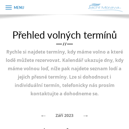
Zobrazit
Objednávka
menu
dárkového
poukazu
Přehled volných termínů
Úvodní strana
Jméno
/
/
Pronájem a ceník
Rychle si najdete termíny, kdy máme volno a které
Plán plavby
Telefon
lodě můžete rezervovat. Kalendář ukazuje dny, kdy
máme volnou loď, níže pak najdete seznam lodí a
Tipy na výlet
jejich přesné termíny. Lze si dohodnout i
E-mail
Fotogalerie
individuální termín, telefonicky nás prosím
kontaktujte a dohodneme se.
Kontakt
Varianta
PRODEJ LODÍ
←
→
Září 2023
Poznámka