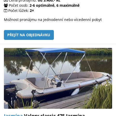
Cena pronájmu:
od 3.400,- Kč
Počet osob:
2-6 optimálně, 6 maximálně
Počet lůžek:
2×
Možnost pronájmu na jednodenní nebo vícedenní pobyt
PŘEJÍT NA OBJEDNÁVKU
Jasmína
Valory classic 475 Jasmína