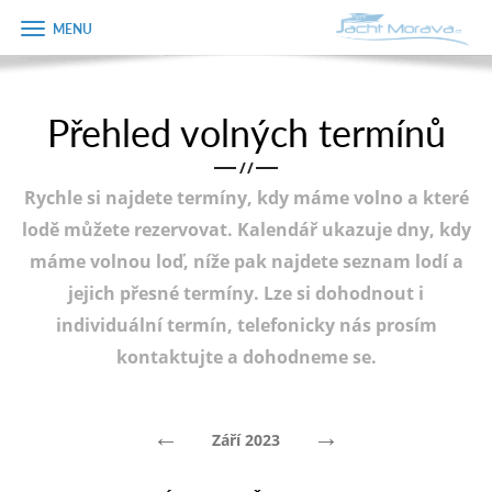
Zobrazit
Objednávka
menu
dárkového
poukazu
Přehled volných termínů
Úvodní strana
Jméno
/
/
Pronájem a ceník
Rychle si najdete termíny, kdy máme volno a které
Plán plavby
Telefon
lodě můžete rezervovat. Kalendář ukazuje dny, kdy
máme volnou loď, níže pak najdete seznam lodí a
Tipy na výlet
jejich přesné termíny. Lze si dohodnout i
E-mail
Fotogalerie
individuální termín, telefonicky nás prosím
kontaktujte a dohodneme se.
Kontakt
Varianta
PRODEJ LODÍ
←
→
Září 2023
Poznámka