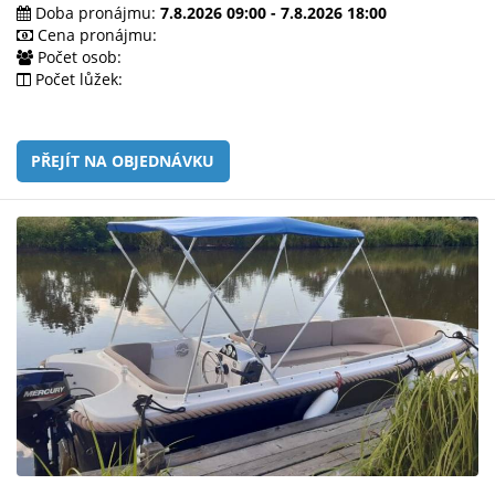
e-
Doba pronájmu:
7.8.2026 09:00 - 7.8.2026 18:00
mailem.
Cena pronájmu:
Počet osob:
objednat
Počet lůžek:
poukaz
PŘEJÍT NA OBJEDNÁVKU