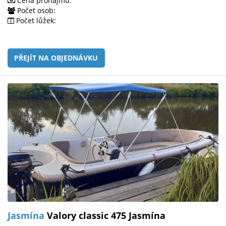
Cena pronájmu:
Počet osob:
Počet lůžek:
PŘEJÍT NA OBJEDNÁVKU
Jasmína
Valory classic 475 Jasmína