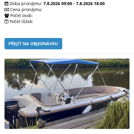
e-
Doba pronájmu:
7.8.2026 09:00 - 7.8.2026 18:00
mailem.
Cena pronájmu:
Počet osob:
objednat
Počet lůžek:
poukaz
PŘEJÍT NA OBJEDNÁVKU