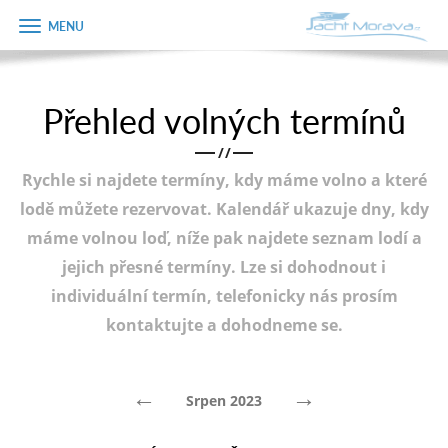
Zobrazit
Objednávka
menu
dárkového
poukazu
Přehled volných termínů
Úvodní strana
Jméno
/
/
Pronájem a ceník
Rychle si najdete termíny, kdy máme volno a které
Plán plavby
Telefon
lodě můžete rezervovat. Kalendář ukazuje dny, kdy
máme volnou loď, níže pak najdete seznam lodí a
Tipy na výlet
jejich přesné termíny. Lze si dohodnout i
E-mail
Fotogalerie
individuální termín, telefonicky nás prosím
kontaktujte a dohodneme se.
Kontakt
Varianta
PRODEJ LODÍ
←
→
Srpen 2023
Poznámka