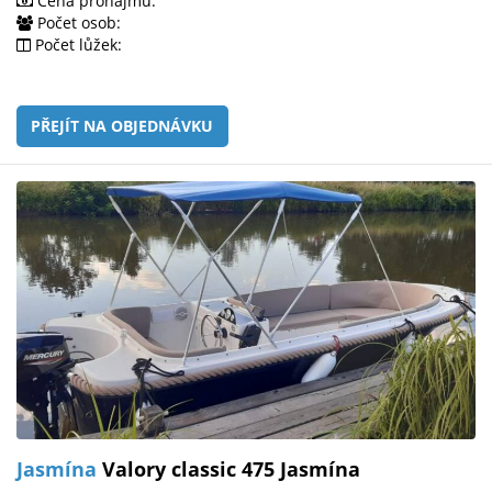
Cena pronájmu:
Počet osob:
Počet lůžek:
PŘEJÍT NA OBJEDNÁVKU
Jasmína
Valory classic 475 Jasmína