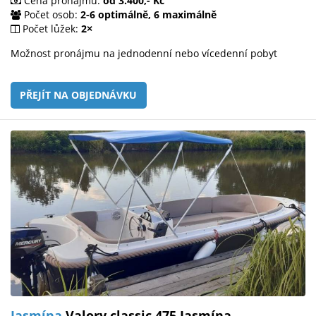
Cena pronájmu:
od 3.400,- Kč
Počet osob:
2-6 optimálně, 6 maximálně
Počet lůžek:
2×
Možnost pronájmu na jednodenní nebo vícedenní pobyt
PŘEJÍT NA OBJEDNÁVKU
Jasmína
Valory classic 475 Jasmína