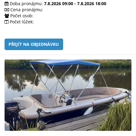
e-
Doba pronájmu:
7.8.2026 09:00 - 7.8.2026 18:00
mailem.
Cena pronájmu:
Počet osob:
objednat
Počet lůžek:
poukaz
PŘEJÍT NA OBJEDNÁVKU