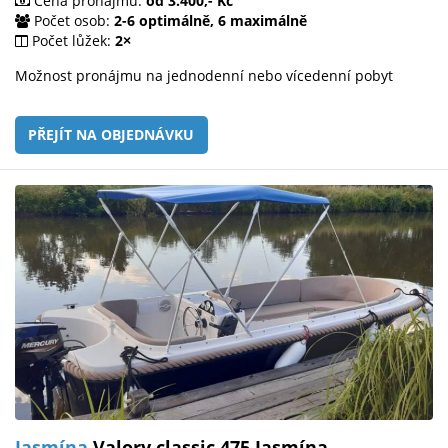
Cena pronájmu:
od 3.400,- Kč
Počet osob:
2-6 optimálně, 6 maximálně
Počet lůžek:
2×
Možnost pronájmu na jednodenní nebo vícedenní pobyt
PŘEJÍT NA OBJEDNÁVKU
Jasmína
Valory classic 475 Jasmína