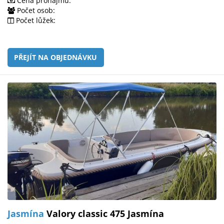
Cena pronájmu:
Počet osob:
Počet lůžek:
PŘEJÍT NA OBJEDNÁVKU
Jasmína
Valory classic 475 Jasmína