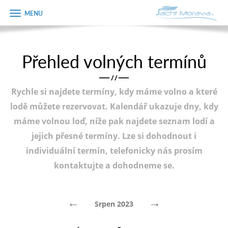
Zobrazit
Objednávka
menu
dárkového
poukazu
Přehled volných termínů
Úvodní strana
Jméno
/
/
Pronájem a ceník
Rychle si najdete termíny, kdy máme volno a které
Plán plavby
Telefon
lodě můžete rezervovat. Kalendář ukazuje dny, kdy
máme volnou loď, níže pak najdete seznam lodí a
Tipy na výlet
jejich přesné termíny. Lze si dohodnout i
E-mail
Fotogalerie
individuální termín, telefonicky nás prosím
kontaktujte a dohodneme se.
Kontakt
Varianta
PRODEJ LODÍ
←
→
Srpen 2023
Poznámka