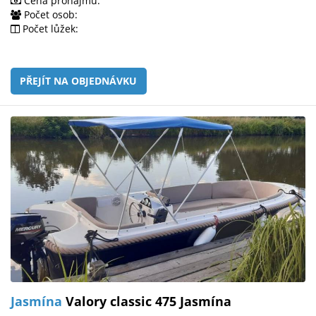
Cena pronájmu:
Počet osob:
Počet lůžek:
PŘEJÍT NA OBJEDNÁVKU
Jasmína
Valory classic 475 Jasmína