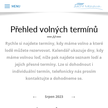
Zobrazit
Objednávka
menu
dárkového
poukazu
Přehled volných termínů
Úvodní strana
Jméno
/
/
Pronájem a ceník
Rychle si najdete termíny, kdy máme volno a které
Plán plavby
Telefon
lodě můžete rezervovat. Kalendář ukazuje dny, kdy
máme volnou loď, níže pak najdete seznam lodí a
Tipy na výlet
jejich přesné termíny. Lze si dohodnout i
E-mail
Fotogalerie
individuální termín, telefonicky nás prosím
kontaktujte a dohodneme se.
Kontakt
Varianta
PRODEJ LODÍ
←
→
Srpen 2023
Poznámka