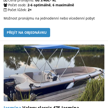
Cena pronájmu:
od 3.400,- Kč
Počet osob:
2-6 optimálně, 6 maximálně
Počet lůžek:
2×
Možnost pronájmu na jednodenní nebo vícedenní pobyt
PŘEJÍT NA OBJEDNÁVKU
Jasmína
Valory classic 475 Jasmína