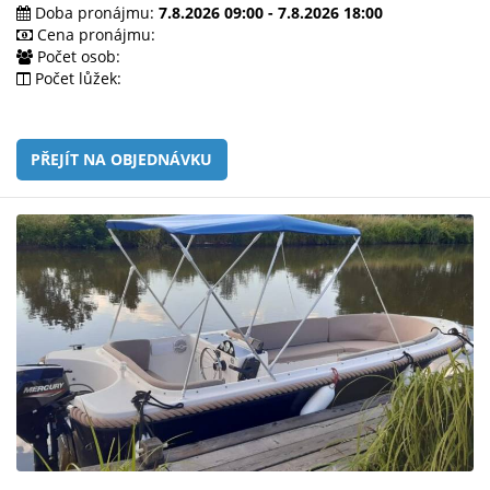
e-
Doba pronájmu:
7.8.2026 09:00 - 7.8.2026 18:00
mailem.
Cena pronájmu:
Počet osob:
objednat
Počet lůžek:
poukaz
PŘEJÍT NA OBJEDNÁVKU