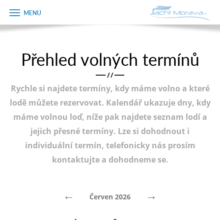
Zobrazit
Objednávka
menu
dárkového
poukazu
Přehled volných termínů
Úvodní strana
Jméno
/
/
Pronájem a ceník
Rychle si najdete termíny, kdy máme volno a které
Plán plavby
Telefon
lodě můžete rezervovat. Kalendář ukazuje dny, kdy
máme volnou loď, níže pak najdete seznam lodí a
Tipy na výlet
jejich přesné termíny. Lze si dohodnout i
E-mail
Fotogalerie
individuální termín, telefonicky nás prosím
kontaktujte a dohodneme se.
Kontakt
Varianta
PRODEJ LODÍ
←
→
Červen 2026
Poznámka