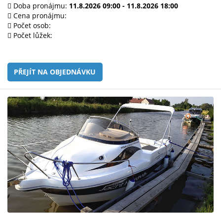
e-
Doba pronájmu:
11.8.2026 09:00 - 11.8.2026 18:00
mailem.
Cena pronájmu:
Počet osob:
objednat
Počet lůžek:
poukaz
PŘEJÍT NA OBJEDNÁVKU