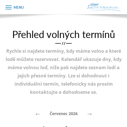
Zobrazit
Objednávka
menu
dárkového
poukazu
Přehled volných termínů
Úvodní strana
Jméno
/
/
Pronájem a ceník
Rychle si najdete termíny, kdy máme volno a které
Plán plavby
Telefon
lodě můžete rezervovat. Kalendář ukazuje dny, kdy
máme volnou loď, níže pak najdete seznam lodí a
Tipy na výlet
jejich přesné termíny. Lze si dohodnout i
E-mail
Fotogalerie
individuální termín, telefonicky nás prosím
kontaktujte a dohodneme se.
Kontakt
Varianta
PRODEJ LODÍ
←
→
Červenec 2026
Poznámka