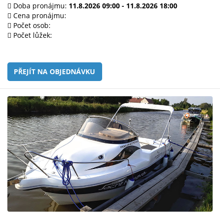
e-
Doba pronájmu:
11.8.2026 09:00 - 11.8.2026 18:00
mailem.
Cena pronájmu:
Počet osob:
objednat
Počet lůžek:
poukaz
PŘEJÍT NA OBJEDNÁVKU