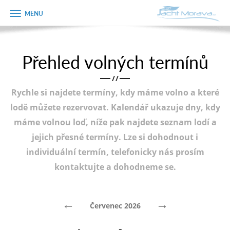
Zobrazit
Objednávka
menu
dárkového
poukazu
Přehled volných termínů
Úvodní strana
Jméno
/
/
Pronájem a ceník
Rychle si najdete termíny, kdy máme volno a které
Plán plavby
Telefon
lodě můžete rezervovat. Kalendář ukazuje dny, kdy
máme volnou loď, níže pak najdete seznam lodí a
Tipy na výlet
jejich přesné termíny. Lze si dohodnout i
E-mail
Fotogalerie
individuální termín, telefonicky nás prosím
kontaktujte a dohodneme se.
Kontakt
Varianta
PRODEJ LODÍ
←
→
Červenec 2026
Poznámka