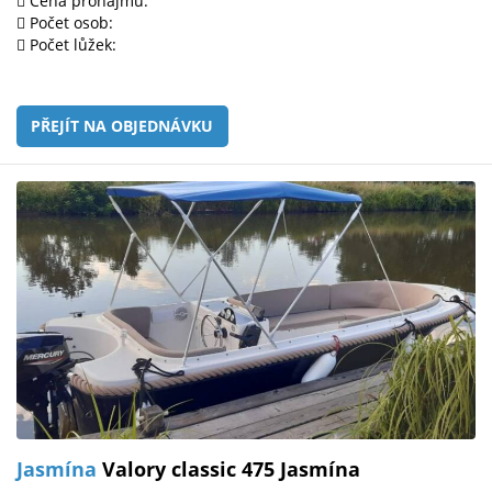
Cena pronájmu:
Počet osob:
Počet lůžek:
PŘEJÍT NA OBJEDNÁVKU
Jasmína
Valory classic 475 Jasmína