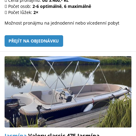
Cena pronájmu:
od 3.400,- Kč
Počet osob:
2-6 optimálně, 6 maximálně
Počet lůžek:
2×
Možnost pronájmu na jednodenní nebo vícedenní pobyt
PŘEJÍT NA OBJEDNÁVKU
Jasmína
Valory classic 475 Jasmína