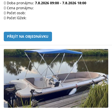
e-
Doba pronájmu:
7.8.2026 09:00 - 7.8.2026 18:00
mailem.
Cena pronájmu:
Počet osob:
objednat
Počet lůžek:
poukaz
PŘEJÍT NA OBJEDNÁVKU