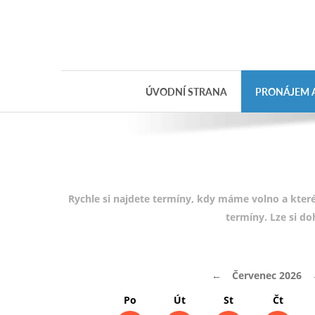
Objednávka
dárkového
poukazu
ÚVODNÍ STRANA
PRONÁJEM A
Jméno
Telefon
E-mail
Rychle si najdete termíny, kdy máme volno a které
termíny. Lze si d
Varianta
←
Červenec 2026
Poznámka
Po
Út
St
Čt