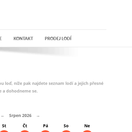
E
KONTAKT
PRODEJ LODÍ
 loď, níže pak najdete seznam lodí a jejich přesné
te a dohodneme se.
←
Srpen 2026
→
St
Čt
Pá
So
Ne