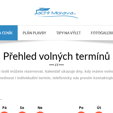
 CENÍK
PLÁN PLAVBY
TIPY NA VÝLET
FOTOGALERI
Přehled volných termínů
/
/
 lodě můžete rezervovat. Kalendář ukazuje dny, kdy máme volnou
ohodnout i individuální termín, telefonicky nás prosím kontaktuj
→
Pá
So
Ne
Po
Út