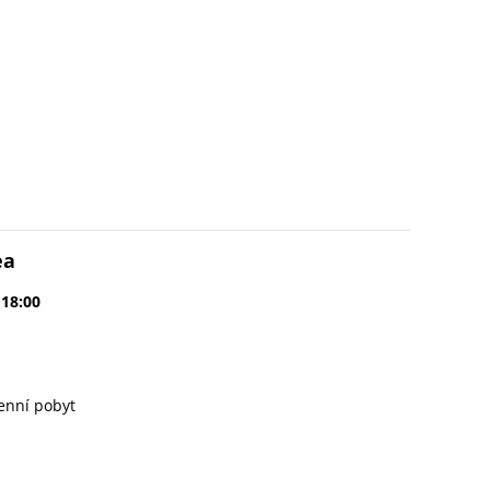
ea
 18:00
enní pobyt