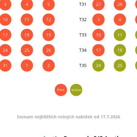
3
4
5
T31
27
28
10
11
12
T32
3
4
17
18
19
T33
10
11
24
25
26
T34
17
18
31
1
2
T35
24
25
Plno
Volno
Seznam nejbližších volných nabídek od 17.7.2026