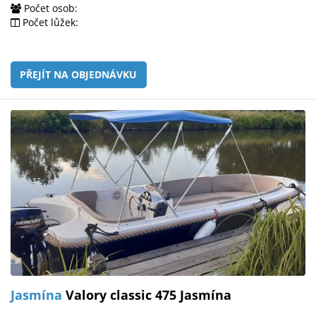
Počet osob:
Počet lůžek:
PŘEJÍT NA OBJEDNÁVKU
Jasmína
Valory classic 475 Jasmína