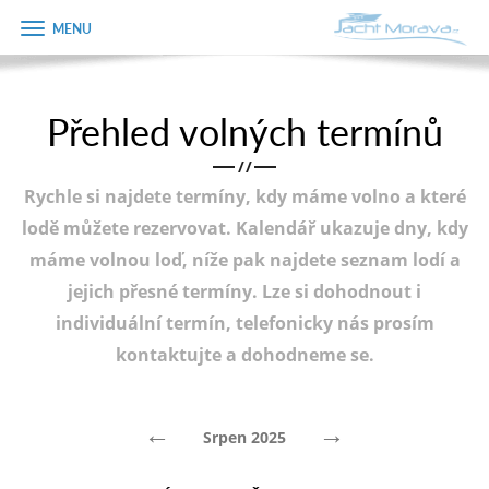
Zobrazit
Objednávka
menu
dárkového
poukazu
Přehled volných termínů
Úvodní strana
Jméno
/
/
Pronájem a ceník
Rychle si najdete termíny, kdy máme volno a které
Plán plavby
Telefon
lodě můžete rezervovat. Kalendář ukazuje dny, kdy
máme volnou loď, níže pak najdete seznam lodí a
Tipy na výlet
jejich přesné termíny. Lze si dohodnout i
E-mail
Fotogalerie
individuální termín, telefonicky nás prosím
kontaktujte a dohodneme se.
Kontakt
Varianta
PRODEJ LODÍ
←
→
Srpen 2025
Poznámka