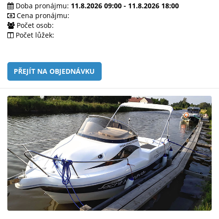
e-
Doba pronájmu:
11.8.2026 09:00 - 11.8.2026 18:00
mailem.
Cena pronájmu:
Počet osob:
objednat
Počet lůžek:
poukaz
PŘEJÍT NA OBJEDNÁVKU