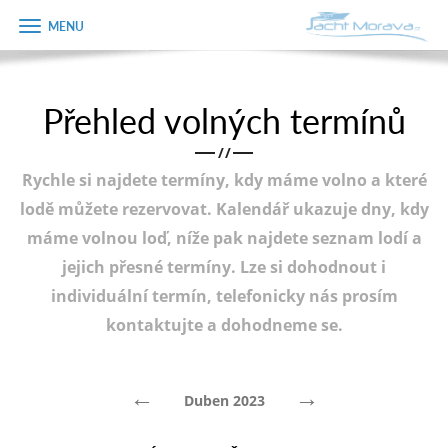
Zobrazit
Objednávka
menu
dárkového
poukazu
Přehled volných termínů
Úvodní strana
Jméno
/
/
Pronájem a ceník
Rychle si najdete termíny, kdy máme volno a které
Plán plavby
Telefon
lodě můžete rezervovat. Kalendář ukazuje dny, kdy
máme volnou loď, níže pak najdete seznam lodí a
Tipy na výlet
jejich přesné termíny. Lze si dohodnout i
E-mail
Fotogalerie
individuální termín, telefonicky nás prosím
kontaktujte a dohodneme se.
Kontakt
Varianta
PRODEJ LODÍ
←
→
Duben 2023
Poznámka