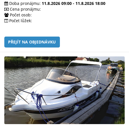
e-
Doba pronájmu:
11.8.2026 09:00 - 11.8.2026 18:00
mailem.
Cena pronájmu:
Počet osob:
objednat
Počet lůžek:
poukaz
PŘEJÍT NA OBJEDNÁVKU